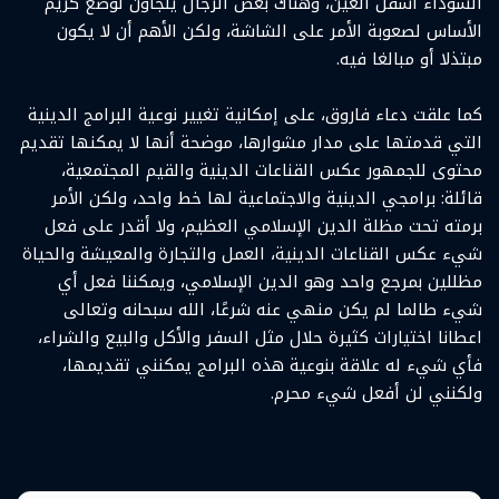
السوداء أسفل العين، وهناك بعض الرجال يلجأون لوضع كريم
الأساس لصعوبة الأمر على الشاشة، ولكن الأهم أن لا يكون
مبتذلا أو مبالغا فيه.
كما علقت دعاء فاروق، على إمكانية تغيير نوعية البرامج الدينية
التي قدمتها على مدار مشوارها، موضحة أنها لا يمكنها تقديم
محتوى للجمهور عكس القناعات الدينية والقيم المجتمعية،
قائلة: برامجي الدينية والاجتماعية لها خط واحد، ولكن الأمر
برمته تحت مظلة الدين الإسلامي العظيم، ولا أقدر على فعل
شيء عكس القناعات الدينية، العمل والتجارة والمعيشة والحياة
مظللين بمرجع واحد وهو الدين الإسلامي، ويمكننا فعل أي
شيء طالما لم يكن منهي عنه شرعًا، الله سبحانه وتعالى
اعطانا اختيارات كثيرة حلال مثل السفر والأكل والبيع والشراء،
فأي شيء له علاقة بنوعية هذه البرامج يمكنني تقديمها،
ولكنني لن أفعل شيء محرم.