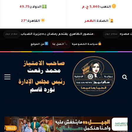
الذهب:
5,840 ج.م
الدولار:
49.75
الصلاة:
الظهر
القاهرة:
27°
صر»
منصور الظاهري يقتحم رمضان بـ«جزيرة الضباب.
سلام نيوز
سلام نيوز
|
|
سياسة الخصوصية
اتصل بنا
عن الموقع
بحث عن
الق