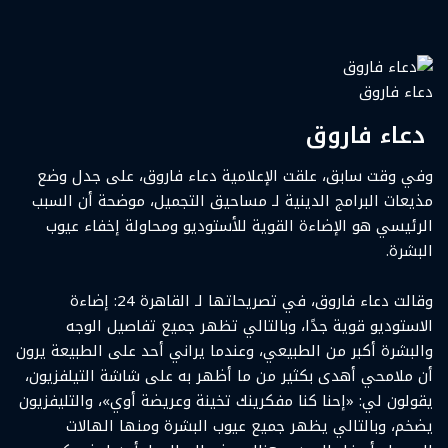
دعاء فاروق
دعاء فاروق
وفي وقت سابق، علقت الإعلامية دعاء فاروق، على جدل وضع
مذيعات البرامج الدينية لـ مساحيق التجميل، موضحة أن السبب
الرئيسي هو الإضاءة القوية للأستوديو ومحاولة إخفاء عيوب
البشرة.
وقالت دعاء فاروق، في تصريحاتها لـ القاهرة 24: إضاءة
الاستوديو قوية جدًا، وبالتالي تظهر جميع تفاصيل الوجه
والبشرة أكبر من الطبيعي، وعندما يراني أحد على الطبيعة يرون
أن ملامحي أهدى بكثير من ما أظهر به على شاشة التيلفزيون،
يقولون لي: «إحنا كنا مفكرينك تخينة وعريضة أوي»، والتليفزيون
يضخم، وبالتالي يظهر جميع عيوب البشرة ومنها الهالات