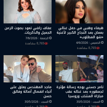
هيفاء وهبي في حفل غنائي
عفاف راضي تعود بصوت الزمن
بعمان بعد النجاح الكبير لأغنية
الجميل والذكريات.
«شو المطلوب»
الجمعة : 7/8/2026
الخميس : 4/6/2026
8,765 مشاهدة
8,765 مشاهدة
تامر حسني يوجه رسالة مؤثرة
ماجد المهندس يعلق على
لجمهوره بعد غنائه عقب
أنباء انفصال أصالة وفائق
مباراة المنتخب وروسيا
حسن
السبت : 30/5/2026
السبت : 30/5/2026
8,765 مشاهدة
8,765 مشاهدة