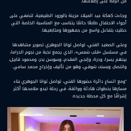
من الرقة على إطلالتها.
وجاءت كعكة عيد الميلاد مزينة بالورود الطبيعية، لتضفي على
أجواء الاحتفال طابعًا حالمًا يتناسب مع المناسبة الخاصة التي
حظيت بتفاعل واسع من جمهورها ومتابعيها.
وعلى الصعيد الفني، تواصل توانا الجوهري تصوير مشاهدها
في مسلسل «قلب شمس»، الذي يجمع نخبة من نجوم الدراما،
بينهم يسرا، ودرة، وإنجي المقدم، وسوسن بدر، ومحمود قابيل،
وانتصار، وبسنت شوقي، وهو من تأليف وإخراج محمد سامي.
“ومع اتساع دائرة حضورها الفني، تواصل توانا الجوهري بناء
مسارها بخطوات هادئة وواثقة، في رحلة تبدو ملامحها أكثر
إشراقًا مع كل محطة جديده.