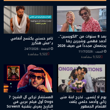
بعد 8 سنوات من “الكويسين”..
تامر حسني يكتسح أنغامي
أحمد فهمى وشيرين رضا
بـ”مش هتكرر
يجتمعان مجدداً فى صيف 2026
الجمعة : 24/7/2026
السبت : 11/7/2026
9,522 مشاهدة
9,522 مشاهدة
يوم لا يُنسى.. تخرج ابنة منى
المستشار تركي آل الشيخ: 7
زكي وأحمد حلمي يلفت
Dogs أول فيلم عربي في
اهتمام الجمهور
التاريخ يعرض بتقنية ScreenX