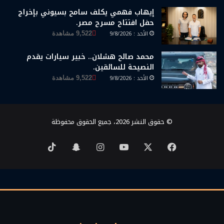
إيهاب فهمي يكلف سامح بسيوني بإخراج
حفل افتتاح مسرح مصر.
الأحد : 9/8/2026
9,522 مشاهدة
محمد صالح هشلان.. خبير سيارات يقدم
النصيحة للسائقين.
الأحد : 9/8/2026
9,522 مشاهدة
© حقوق النشر 2026، جميع الحقوق محفوظة
‫X
فيسبوك
‫YouTube
انستقرام
سناب
‫TikTok
تشات