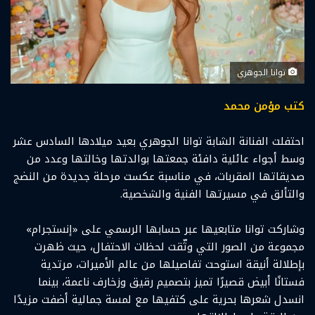
توانا الجوهري
كتب مؤمن محمد
احتفلت الفنانة الشابة توانا الجوهري بعيد ميلادها السادس عشر
وسط أجواء عائلية دافئة جمعتها بوالدتها وخالتها وعدد من
صديقاتها المقربات، في مناسبة عكست مرحلة جديدة من النضج
والتألق في مسيرتها الفنية والشخصية.
وشاركت توانا متابعيها عبر حسابها الرسمي على «إنستجرام»
مجموعة من الصور التي وثّقت لحظات الاحتفال، حيث ظهرت
بإطلالة أنيقة استوحت تفاصيلها من عالم الأميرات، مرتدية
فستانًا أبيض قصيرًا تميز بتصميم رقيق وزخارف ناعمة، بينما
انسدل شعرها بحرية على كتفيها مع لمسة جمالية أضفت مزيدًا