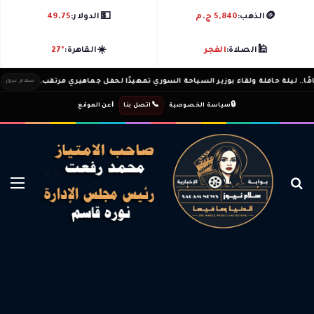
💵
🪙
الذهب:
5,840 ج.م
الدولار:
49.75
☀️
🕌
الصلاة:
الفجر
القاهرة:
27°
سلام نيوز
ℹ️
|
📞
|
🔒
سياسة الخصوصية
اتصل بنا
عن الموقع
بحث عن
الق