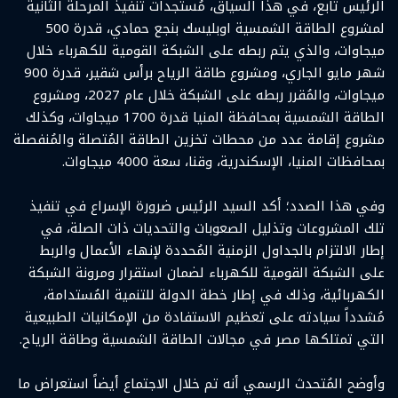
الرئيس تابع، في هذا السياق، مُستجدات تنفيذ المرحلة الثانية
لمشروع الطاقة الشمسية اوبليسك بنجع حمادي، قدرة 500
ميجاوات، والذي يتم ربطه على الشبكة القومية للكهرباء خلال
شهر مايو الجاري، ومشروع طاقة الرياح برأس شقير، قدرة 900
ميجاوات، والمُقرر ربطه على الشبكة خلال عام 2027، ومشروع
الطاقة الشمسية بمحافظة المنيا قدرة 1700 ميجاوات، وكذلك
مشروع إقامة عدد من محطات تخزين الطاقة المُتصلة والمُنفصلة
بمحافظات المنيا، الإسكندرية، وقنا، سعة 4000 ميجاوات.
وفي هذا الصدد؛ أكد السيد الرئيس ضرورة الإسراع في تنفيذ
تلك المشروعات وتذليل الصعوبات والتحديات ذات الصلة، في
إطار الالتزام بالجداول الزمنية المُحددة لإنهاء الأعمال والربط
على الشبكة القومية للكهرباء لضمان استقرار ومرونة الشبكة
الكهربائية، وذلك في إطار خطة الدولة للتنمية المُستدامة،
مُشدداً سيادته على تعظيم الاستفادة من الإمكانيات الطبيعية
التي تمتلكها مصر في مجالات الطاقة الشمسية وطاقة الرياح.
وأوضح المُتحدث الرسمي أنه تم خلال الاجتماع أيضاً استعراض ما