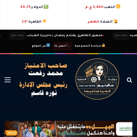
الذهب:
5,840 ج.م
الدولار:
49.75
الصلاة:
الظهر
القاهرة:
29°
منصور الظاهري يقتحم رمضان بـ«جزيرة الضباب.
ندي 
سلام نيوز
سلام نيوز
|
|
سياسة الخصوصية
اتصل بنا
عن الموقع
بحث عن
الق