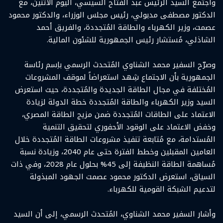
واجتمع السيد الرئيس عبد الفتاح السيسي، اليوم الاثنين، مع
الدكتور مصطفى مدبولي، رئيس مجلس الوزراء، والدكتور محمود
عصمت، وزير الكهرباء والطاقة المُتجددة، والفريق أحمد
الشاذلي، مُستشار رئيس الجمهورية للشئون المالية.
وصرّح السفير محمد الشناوي المُتحدث الرسمي باِسم رئاسة
الجمهورية بأن الاجتماع شِهد استعراضاً لموقف المشروعات
المُختلفة في مجال الطاقة الجديدة والمُتجددة، حيث استعرض
السيد وزير الكهرباء والطاقة المُتجددة خطة الدولة لزيادة
الاعتماد على الطاقات المُتجددة ضمن مزيج الطاقة المصري،
وخفض الاعتماد على الوقود الأحفوري لتحقيق التنمية
المُستدامة، مع مُتابعة تنفيذ مشروعات الطاقة المُتجددة خلال
العامين المقبلين وخطط الفترة حتى عام 2040، وزيادة نسبة
مُساهمة الطاقة النظيفة إلى 45% بحلول عام 2028، وفي ذات
السياق، استعرض الدكتور محمود عصمت الجهود المبذولة
لتدعيم الشبكة القومية للكهرباء.
وأشار السفير محمد الشناوي، المُتحدث الرسمي، إلى أن السيد