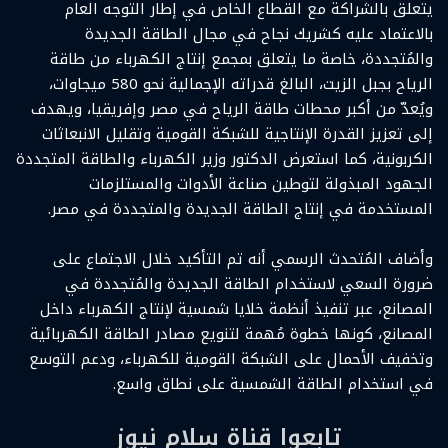
يتعلق بالشراكة مع القطاع الخاص في إطار التوجه العام
بالاعتماد عليه كشريك نجاح في مجال الطاقة الجديدة
والمُتجددة، خاصة ما يتعلق بمجمع إنتاج الكهرباء من طاقة
الرياح بجبل الزيت، البالغ قدراته الإجمالية نحو 580 ميجاوات،
ويُعدّ من أكبر محطات طاقة الرياح في مصر وإفريقيا، ويهدف
إلى تعزيز القدرة الإنتاجية للشبكة القومية وتقليل الانبعاثات
الكربونية، كما استعرض الدكتور وزير الكهرباء والطاقة المتجددة
الجهود المبذولة لتوطين صناعة الأدوات والمستلزمات
المستخدمة في إنتاج الطاقة الجديدة والمتجددة في مصر.
وأضاف المُتحدث الرسمي أنه تم التأكيد خلال الاجتماع على
ضرورة السعي لاستخدام الطاقة الجديدة والمُتجددة في
المصانع، عبر تنفيذ أنظمة خلايا شمسية لإنتاج الكهرباء داخل
المصانع، كونها خطوة مُهمة لتنويع مصادر الطاقة الكهربائية
وتخفيف الأحمال على الشبكة القومية للكهرباء، ودعم التوسع
في استخدام الطاقة الشمسية على نطاق واسع.
تابعوا قناة سلام نيوز