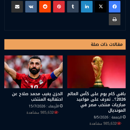
لينكدإن
بينتيريست
مشاركة عبر البريد
طباعة
مقالات ذات صلة
باقي كام يوم على كأس العالم
الحزن يغيب محمد صلاح عن
2026؟.. تعرف على مواعيد
احتفاليه المنتخب
مباريات منتخب مصر في
الأربعاء : 15/7/2026
المونديال
985,632 مشاهدة
الجمعة : 8/5/2026
985,632 مشاهدة