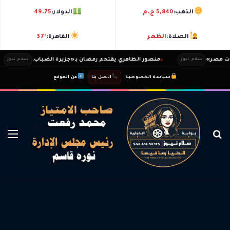
الذهب:
5,840 ج.م
الدولار:
49.75
الصلاة:
الظهر
القاهرة:
37°
صر»
منصور الظاهري يقتحم رمضان بـ«جزيرة الضباب.
سلام نيوز
سلام نيوز
|
|
سياسة الخصوصية
اتصل بنا
عن الموقع
بحث عن
الق