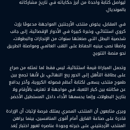
ليواصل كتابة واحدة من أبرز حكاياته في تاريخ مشاركاته
بالمونديال.
في المقابل، يخوض منتخب الأرجنتين المواجهة مدعومًا بإرث
كروي استثنائي، وخبرة كبيرة في الأدوار الإقصائية، إلى جانب
شخصية البطل التي صنعتها سنوات من الإنجازات والبطولات،
واضعًا نصب عينيه الحفاظ على اللقب العالمي ومواصلة الطريق
نحو منصة التتويج.
وتحمل المباراة قيمة استثنائية، ليس فقط لما تمثله من صراع
على بطاقة التأهل إلى الدور ربع النهائي، بل لأنها تجمع بين
طموح منتخب يسعى لكتابة أعظم فصوله الكروية، وآخر يدافع
عن مكانته بين كبار اللعبة، في مواجهة لا تعترف بالأرقام ولا
بتاريخ البطولات، وإنما يحسمها الأداء داخل المستطيل الأخضر.
ويرى متابعون أن المنتخب المصري يمتلك فرصة لإثبات أن الإرادة
قادرة على صناعة الفارق أمام أقوى المنافسين، بينما يراهن
المنتخب الأرجنتيني على خبرته وجودة عناصره لعبور اختبار يُعد