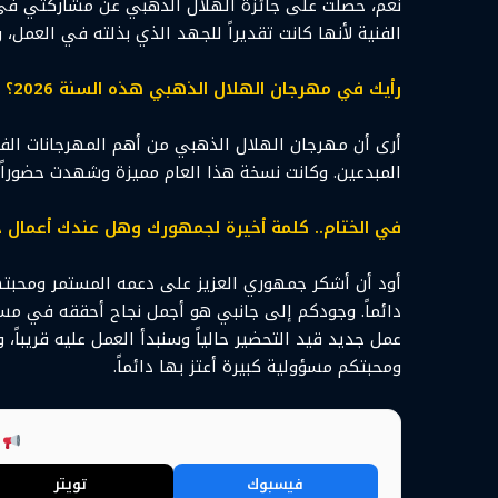
نعم، حصلت على جائزة الهلال الذهبي عن مشاركتي ف
الفنية لأنها كانت تقديراً للجهد الذي بذلته في العمل،
رأيك في مهرجان الهلال الذهبي هذه السنة 2026؟
أرى أن مهرجان الهلال الذهبي من أهم المهرجانات الفن
المبدعين. وكانت نسخة هذا العام مميزة وشهدت حضوراً فنيا
في الختام.. كلمة أخيرة لجمهورك وهل عندك أعمال جد
أود أن أشكر جمهوري العزيز على دعمه المستمر ومحبتهم 
دائماً. وجودكم إلى جانبي هو أجمل نجاح أحققه في مسي
عمل جديد قيد التحضير حالياً وسنبدأ العمل عليه قريباً،
ومحبتكم مسؤولية كبيرة أعتز بها دائماً.
ش
فيسبوك
تويتر