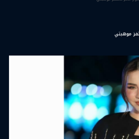
تفز موهبتي