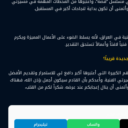
ي مسلسل “قصة”، وأعتبرها من المحطات المهمة في مسيرتي
 وأتمنى أن تكون بداية لنجاحات أكبر في المستقبل.
ية في العراق، لأنه يسلط الضوء على الأعمال المميزة ويكرم
ً لافتاً وأعمالاً تستحق التقدير.
يدة قريباً؟
الكبيرة التي أعتبرها أكبر دافع لي للاستمرار وتقديم الأفضل
رتي الفنية. وأعدكم بأن القادم سيكون أجمل بإذن الله، فهناك
 وأتمنى أن ينال إعجابكم عند عرضه. شكراً لكم من القلب،
ارك الخبر
واتساب
تيليجرام