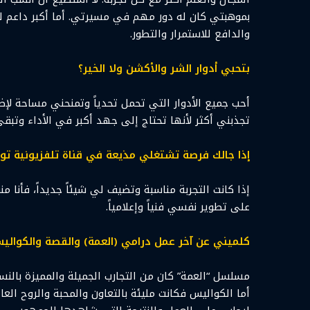
بموهبتي كان له دور مهم في مسيرتي. أما أكبر داعم ل
والدافع للاستمرار والتطور.
بتحبي أدوار الشر والأكشن ولا الخير؟
أحب جميع الأدوار التي تحمل تحدياً وتمنحني مساحة لإظ
تجذبني أكثر لأنها تحتاج إلى جهد أكبر في الأداء وتب
إذا جالك فرصة تشتغلي مذيعة في قناة تلفزيونية ت
إذا كانت التجربة مناسبة وتضيف لي شيئاً جديداً، فأنا 
على تطوير نفسي فنياً وإعلامياً.
كلميني عن آخر عمل درامي (العمة) والقصة والكواليس
مسلسل “العمة” كان من التجارب الجميلة والمميزة بالنس
أما الكواليس فكانت مليئة بالتعاون والمحبة والروح الع