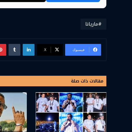
ماريانا
لينكدإن
فيسبوك
‫X
مقالات ذات صلة