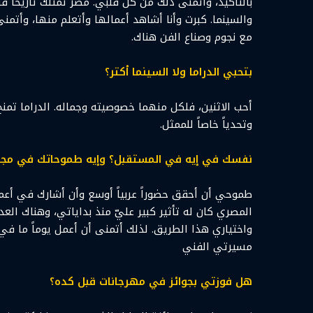
بالتأكيد، وأتمنى ذلك من كل قلبي. مصر تمتلك تاريخاً فن
والسينما. كبرت وأنا أشاهد أعمالها وأتعلم منها، وأ
مع نجوم وصناع الفن هناك.
بتحبي الدراما ولا السينما أكتر؟
أحب الاثنين، فلكل منهما خصوصيته وجماله. الدراما تمنح 
وتحدياً خاصاً للممثل.
نفسك في إيه في المستقبل؟ وإيه طموحاتك في مجال
طموحي أن أحقق حضوراً عربياً أوسع وأن أشارك في أعما
المصري كان له تأثير كبير عليّ منذ بداياتي، وهناك العد
واختياري هذا الطريق. لذلك أتمنى أن أعمل يوماً ما في
مسيرتي الفني
هل فوزتي بجوائز في مهرجانات قبل كده؟