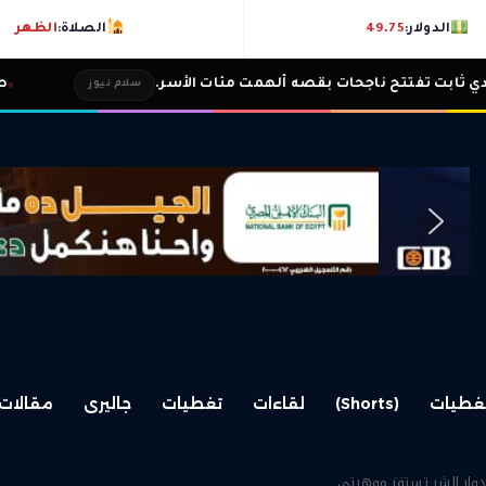
الدولار:
49.75
الصلاة:
الظهر
 ناجحات بقصه ألهمت مئات الأسر.
طارق غازي ونا
سلام نيوز
غطيات
(Shorts)
لقاءات
تغطيات
جاليرى
مقالات
أدوار الشر تستفز موهبتي