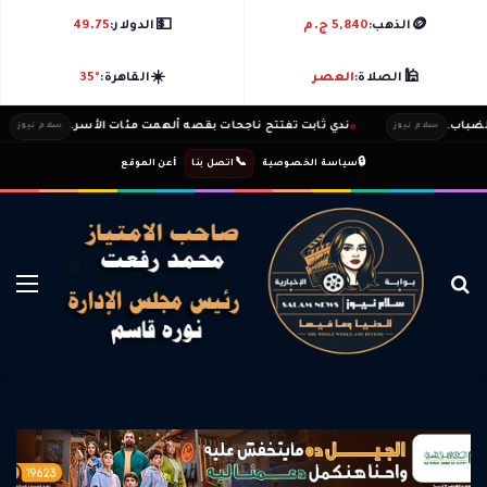
💵
🪙
الذهب:
5,840 ج.م
الدولار:
49.75
☀️
🕌
الصلاة:
العصر
القاهرة:
35°
ب.
ندي ثابت تفتتح ناجحات بقصه ألهمت مئات الأسر.
سلام نيوز
سلام نيوز
ℹ️
|
📞
|
🔒
سياسة الخصوصية
اتصل بنا
عن الموقع
بحث عن
الق