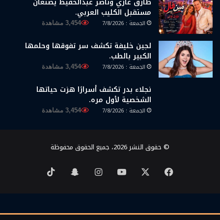
طارق غازي وناصر عبدالحفيظ يصنعان
مستقبل الكليب العربي.
الجمعة : 7/8/2026
3,454 مشاهدة
لجين خليفة تكشف سر تفوقها وحلمها
الكبير بالطب.
الجمعة : 7/8/2026
3,454 مشاهدة
نجلاء بدر تكشف أسرارًا هزت حياتها
الشخصية لأول مره.
الجمعة : 7/8/2026
3,454 مشاهدة
© حقوق النشر 2026، جميع الحقوق محفوظة
‫X
فيسبوك
‫YouTube
انستقرام
سناب
‫TikTok
تشات