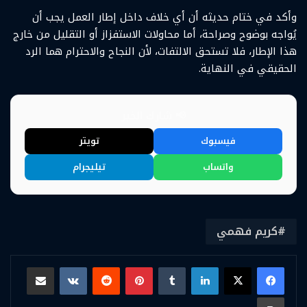
وأكد في ختام حديثه أن أي خلاف داخل إطار العمل يجب أن
يُواجه بوضوح وصراحة، أما محاولات الاستفزاز أو التقليل من خارج
هذا الإطار، فلا تستحق الالتفات، لأن النجاح والاحترام هما الرد
الحقيقي في النهاية.
📢 شارك الخبر
فيسبوك
تويتر
واتساب
تيليجرام
كريم فهمي
لينكدإن
بينتيريست
مشاركة عبر البريد
طباعة