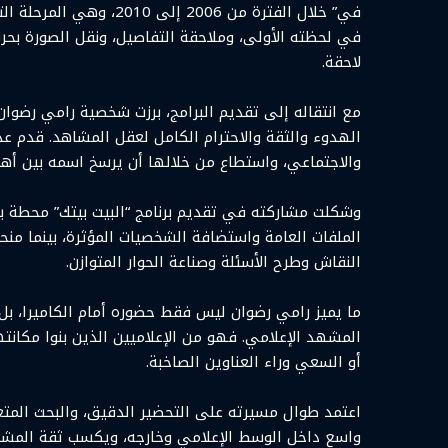
في” خلال الفترة من 2006 
في لحظته الأولى، وملاحقة التفاصيل، ونقل الصورة بح
لاحقة.
مع انتقاله إلى تقديم البرامج، برزت شخصية رامي رضوان
الهدوء والثقة والاحترام الكامل لعقل المشاهد. قدم عدد
والاجتماعي، واستطاع من خلالها أن يرسخ اسمه بين أه
وشكلت مشاركته في تقديم برنامج “البيت بيتك” محطة ب
الملفات العامة واستضافة الشخصيات المؤثرة، بينما منحت
النقاش وطرح الأسئلة وصناعة الحوار المتوازن.
ما يميز رامي رضوان ليس فقط حضوره أمام الكاميرا، 
المشهد الإعلامي. فهو من الإعلاميين الذين بنوا مكانتهم
أو السعي وراء العناوين الصاخبة.
اعتمد طوال مسيرته على التحضير الدقيق، والبحث المت
واسع داخل الوسط الإعلامي وخارجه، ويكسب ثقة المشاهد