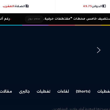
💵
الدولار:
49.75
🕌
الصلاة:
المغرب
محطات “مقتطفات حرفية.
رغم ألمه تامر حسني ي
سلام نيوز
غطيات
(Shorts)
لقاءات
تغطيات
جاليرى
مقالات
ة ورسختها المهنية أمام ملايين المشاهدين.