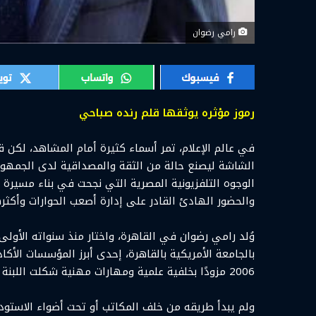
رامي رضوان
رموز مؤثره يوثقها قلم رنده صباحي
في عالم الإعلام، تمر أسماء كثيرة أمام المشاهد، لكن قل
الشاشة ليصنع حالة من الثقة والمصداقية لدى الجمهور. 
الوجوه التلفزيونية المصرية التي نجحت في بناء مسيرة مه
والحضور الهادئ القادر على إدارة أصعب الحوارات وأكثر
وُلد رامي رضوان في القاهرة، واختار منذ سنواته الأولى
بالجامعة الأمريكية بالقاهرة، إحدى أبرز المؤسسات الأكا
2006 مزودًا بخلفية علمية ومهارات مهنية شكلت اللبنة الأولى في رحلته الإعلامية.
ولم يبدأ طريقه من خلف المكاتب أو تحت أضواء الاستودي