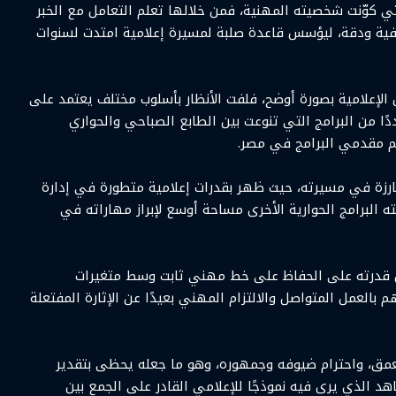
إلى 2010، وهي المرحلة التي كوّنت شخصيته المهنية، فمن خلالها تعلم التعامل مع الخبر
رفية ودقة، ليؤسس قاعدة صلبة لمسيرة إعلامية امتدت لسنوات
 الإعلامية بصورة أوضح، فلفت الأنظار بأسلوب مختلف يعتمد على
ًا من البرامج التي تنوعت بين الطابع الصباحي والحواري
م مقدمي البرامج في مصر.
ارزة في مسيرته، حيث ظهر بقدرات إعلامية متطورة في إدارة
ه البرامج الحوارية الأخرى مساحة أوسع لإبراز مهاراته في
بل قدرته على الحفاظ على خط مهني ثابت وسط متغيرات
 بالعمل المتواصل والالتزام المهني بعيدًا عن الإثارة المفتعلة
عمق، واحترام ضيوفه وجمهوره، وهو ما جعله يحظى بتقدير
 الذي يرى فيه نموذجًا للإعلامي القادر على الجمع بين