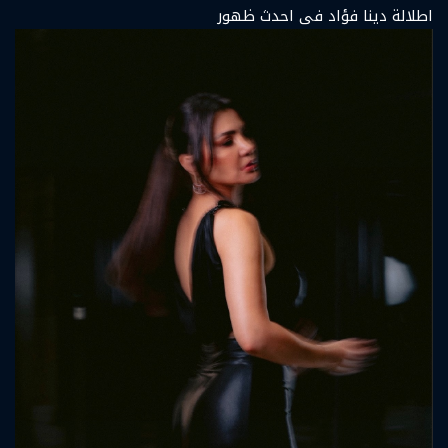
اطلالة دينا فؤاد فى احدث ظهور