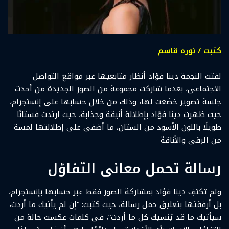
كتبت / نوره قاسم
لفتت النجمة دينا فؤاد أنظار متابعيها عبر مواقع التواصل
الاجتماعى، بعدما شاركت مجموعة من الصور الجديدة من أحدث
جلسة تصوير خضعت لها، وذلك من خلال حسابها على إنستجرام،
حيث ظهرت دينا فؤاد بإطلالة أنيقة وجذابة، حيث ارتدت فستانًا
طويلًا باللون الأسود من الستان، ما أضفى على إطلالتها لمسة
من الرقى والأناقة
رسالة تحمل معانى التفاؤل
ولم تكتفِ دينا فؤاد بمشاركة الصور فقط عبر حسابها بإنستجرام،
بل أرفقتها بتعليق حمل رسالة، حيث كتبت: “إن لم يأتيك ما أردت،
سيأتيك ما قد يُنسيك كل ما أردت”، فى كلمات عكست حالة من