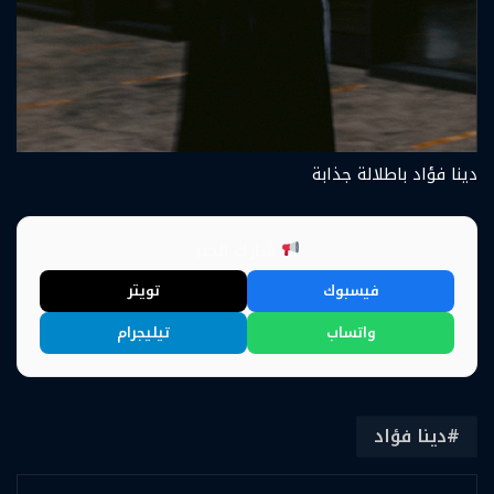
دينا فؤاد باطلالة جذابة
شارك الخبر
فيسبوك
تويتر
واتساب
تيليجرام
دينا فؤاد
لينكدإن
بينتيريست
مشاركة عبر البريد