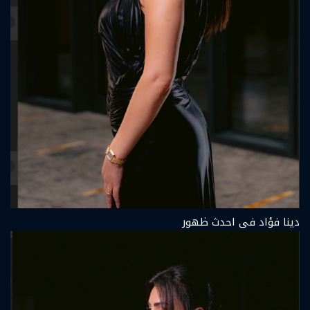
دينا فؤاد فى احدث ظهور