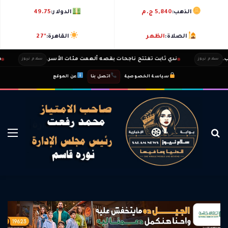
الذهب:
5,840 ج.م
الدولار:
49.75
الصلاة:
الظهر
القاهرة:
27°
ندي ثابت تفتتح ناجحات بقصه ألهمت مئات الأسر.
طارق غازي
وز
سلام نيوز
|
|
سياسة الخصوصية
اتصل بنا
عن الموقع
بحث عن
الق