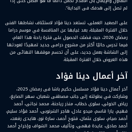
التفاؤل والإيمان بأن الأقدار تحمل دائمًا ما هو أفضل حتى إذا
لم تصل إلى هدفك فى البداية”.
على الصعيد العملى، تستعد دينا فؤاد لاستئناف نشاطها الفنى
خلال الفترة المقبلة، بعد غيابها عن المنافسة في موسم دراما
رمضان 2026، حيث فضلت الحصول على فترة راحة هذا العام،
فيما تدرس حاليًا أكثر من مشروع درامى جديد تمهيدًا لعودتها
إلى الشاشة بعمل جديد، على أن تحسم موقفها النهائى من
هذه العروض خلال الفترة المقبلة.
آخر أعمال دينا فؤاد
آخر أعمال دينا فؤاد مسلسل حكيم باشا فى رمضان 2025،
وشاركت في بطولته إلى جانب مصطفى شعبان، سهر الصايغ،
رياض الخولى، سلوى خطاب، منذر رياحنة، محمد نجاتى، أحمد
فهيم، يارا قاسم، ميدو عادل، هاجر الشرنوبى، أحمد فؤاد سليم،
أحمد صيام، سلوى عثمان، فتوح أحمد، سارة نور، هايدى رفعت،
أحمد صادق، عايدة فهمى، وتأليف محمد الشواف وإخراج أحمد