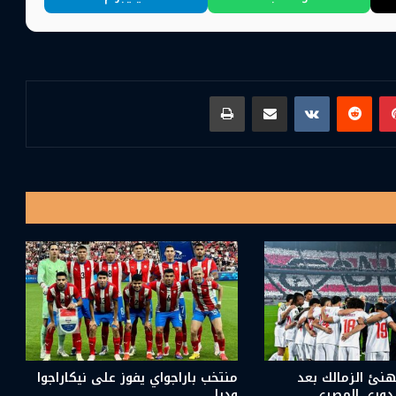
بينتيريست
مشاركة عبر البريد
طباعة
هنئ الزمالك بعد
منتخب باراجواي يفوز على نيكاراجوا
لدوري المصري
وديا