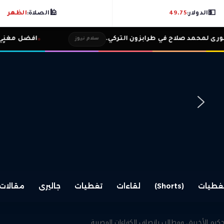
💵
الدولار:
49.75
🕌
الصلاة:
الظهر
ح في طرابزون التركي.
افضل مغنٍي أفريقي.. إنج
سلام نيوز
غطيات
(Shorts)
لقاءات
تغطيات
جاليرى
مقالات
حكيم الأخيرة.. ومطالب بإنصاف الكفاءات المصرية