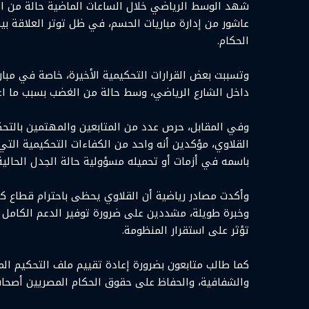
شهد الوسط الرياضي خلال الساعات الماضية حالة من الج
عاشور من إدارة مباريات الحسم، في ظل توتر العلاقة بين
الحكام.
وتسببت بعض القرارات التحكيمية الأخيرة، خاصة في مبارا
داخل الشارع الرياضي، وسط حالة من الغضب بسبب ما اعت
وفي المقابل، حرص عدد من المتابعين والمهتمين بالتحك
القلاوي، مؤكدين أنه واحد من الكفاءات التحكيمية التي 
باسمه في أزمات أو تحميله مسؤولية حالة الجدل الحالية
وأكدت مصادر رياضية أن القلاوي يحظى باحترام قطاع كب
وخبرة طويلة، مشددين على ضرورة توفير الدعم الكامل ل
تؤثر على استقرار المنظومة.
كما طالب متابعون بضرورة إعادة تقييم ملف التحكيم الم
والشفافية، والحفاظ على حقوق الحكام المصريين أصحاب 