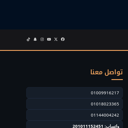
‫X
فيسبوك
‫YouTube
انستقرام
سناب
‫TikTok
تشات
تواصل معنا
01009916217
01018023365
01144004242
واتساب: 201011152451