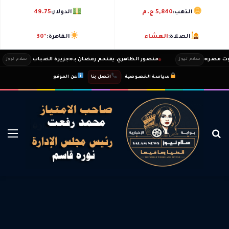
الذهب:
5,840 ج.م
الدولار:
49.75
الصلاة:
العشاء
القاهرة:
30°
مصر»
منصور الظاهري يقتحم رمضان بـ«جزيرة الضباب.
سلام نيوز
سلام نيوز
|
|
سياسة الخصوصية
اتصل بنا
عن الموقع
بحث عن
الق