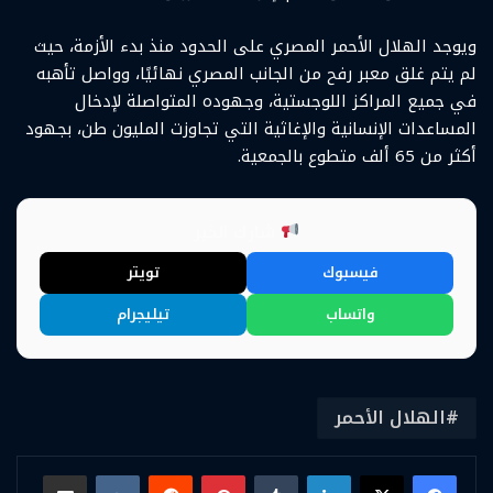
ويوجد الهلال الأحمر المصري على الحدود منذ بدء الأزمة، حيث
لم يتم غلق معبر رفح من الجانب المصري نهائيًا، وواصل تأهبه
في جميع المراكز اللوجستية، وجهوده المتواصلة لإدخال
المساعدات الإنسانية والإغاثية التي تجاوزت المليون طن، بجهود
أكثر من 65 ألف متطوع بالجمعية.
شارك الخبر
فيسبوك
تويتر
واتساب
تيليجرام
الهلال الأحمر
لينكدإن
بينتيريست
مشاركة عبر البريد