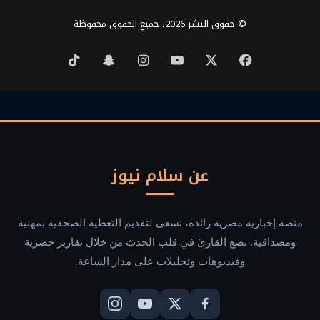
© حقوق النشر 2026، جميع الحقوق محفوظة
‫X
فيسبوك
‫YouTube
انستقرام
سناب
‫TikTok
تشات
عن سلام نيوز
منصة إخبارية مصرية رائدة، نسعى لتقديم التغطية الصحفية بمهنية
ومصداقية. نضع القارئ في قلب الحدث من خلال تقارير حصرية
وفيديوهات وتحليلات على مدار الساعة.