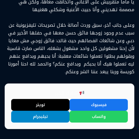
يا ماما متقربيش على الأغاني واتخانقت معاها، ولكن هي
مصممة تهديني وأنا حبيت الأغنية وشكلي هغنيها
وعلى جانب آخر، سبق وردت أصالة خلال تصريحات تليفزيونية عن
سبب عدم وجود زوجها فائق حسن معها في حفلها الأخير في
دبي وعن شائعات انفصالهم حيث قالت: فائق زوجي مش معايا
لأن إحنا مشغولين كل واحد مشغول بشغله، الناس صارت قاسية
وبقولهم بطلوا تعملوا شائعات معقبة: أنا بحبهم وبدافع عنهم
ليه تعملوا هيك أنا بحبكم وبدافع عنكم؟ والحمد لله احنا أمورنا
كويسة وربنا يبعد عننا الشر وعنكم.
شارك الخبر
فيسبوك
تويتر
واتساب
تيليجرام