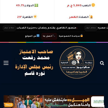
الذهب:
5,840 ج.م
الدولار:
49.75
الصلاة:
الظهر
القاهرة:
29°
صر»
منصور الظاهري يقتحم رمضان بـ«جزيرة الضباب.
سلام نيوز
سلام نيوز
|
|
سياسة الخصوصية
اتصل بنا
عن الموقع
بحث عن
الق