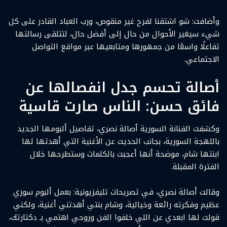
وأضافت: شو اشتقنا لفرح غير منقوص، ورب العباد القادر على كل
شيء سيغير الأحوال من حال إلى أفضل حال، لتتلقى رسالتها
تفاعلًا واسعًا من جمهورها ومتابعيها عبر مواقع التواصل
الاجتماعي.
أصالة تحسم جدل انفصالها عن
فائق حسن: الناس صارت قاسية
وكشفت الفنانة السورية أصالة نصري، تفاصيل ألبومها الجديد
باللهجة السورية، بجانب الحديث عن الأغنية التي أهدتها لها
ابنتها شام، موضحة أنها أعجبت بالكلمات وستطرحها خلال
الفترة المقبلة.
وقالت أصالة نصري، في تصريحات تليفزيونية: بعمل ألبوم سوري
عظيم وفكرته رائعة وخيالية، وشام بنتي أهدتني أغنية، ولكني
قولت لها ابعدي عن اللي خلفوا الفن وروحي اهتمي بـ دكتارتك،