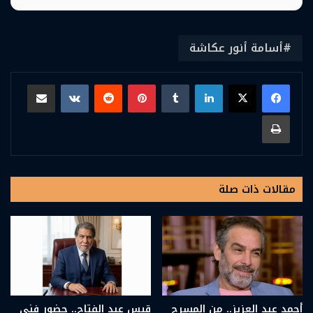
أسامة أنور عكاشة
لينكدإن
بينتيريست
مشاركة عبر البريد
طباعة
مقالات ذات صلة
أحمد عبد العزيز.. من المسرح
قيس عبد الفتاح.. حضور فني