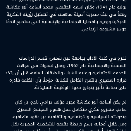
يوليو عام 1941، وكان اسمه الحقيقي محمد أسامة أنور عكاشة،
ونشأ في بيئة مصرية أصيلة ساهمت في تشكيل رؤيته الفكرية
المبكرة ووعيه بالقضايا الاجتماعية والإنسانية التي ستصبح لاحقًا
جوهر مشروعه الإبداعي.
تخرج في كلية الآداب بجامعة عين شمس، قسم الدراسات
النفسية والاجتماعية عام 1962، وعمل لسنوات في مجالات
الخدمة الاجتماعية ورعاية الشباب والعلاقات العامة، قبل أن يتخذ
قراره المصيري بالتفرغ الكامل للكتابة، مؤمنًا بأن الكلمة قادرة
على صناعة تأثير يتجاوز حدود الوظيفة التقليدية.
لم يكن أسامة أنور عكاشة مجرد مؤلف درامي ناجح، بل كان
صاحب مشروع فكري متكامل حمل هموم المجتمع المصري
وتحولاته السياسية والاجتماعية والثقافية عبر عقود متعاقبة.
ومن خلال أعماله، رسم خريطة دقيقة للشخصية المصرية بكل