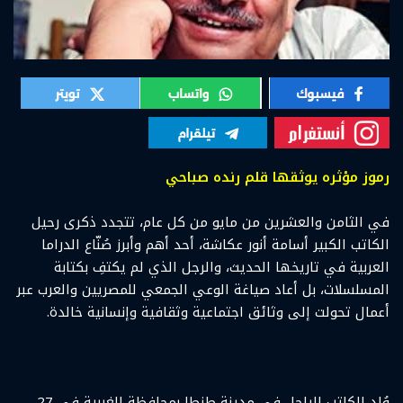
رموز مؤثره يوثقها قلم رنده صباحي
في الثامن والعشرين من مايو من كل عام، تتجدد ذكرى رحيل
الكاتب الكبير أسامة أنور عكاشة، أحد أهم وأبرز صُنّاع الدراما
العربية في تاريخها الحديث، والرجل الذي لم يكتفِ بكتابة
المسلسلات، بل أعاد صياغة الوعي الجمعي للمصريين والعرب عبر
أعمال تحولت إلى وثائق اجتماعية وثقافية وإنسانية خالدة.
وُلد الكاتب الراحل في مدينة طنطا بمحافظة الغربية في 27