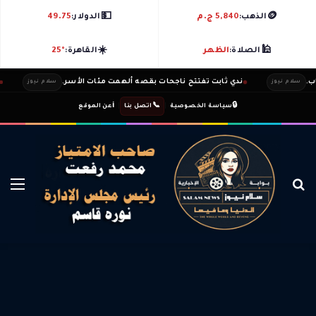
💵
🪙
الذهب:
5,840 ج.م
الدولار:
49.75
☀️
🕌
الصلاة:
الظهر
القاهرة:
25°
ندي ثابت تفتتح ناجحات بقصه ألهمت مئات الأسر.
طارق 
لام نيوز
سلام نيوز
ℹ️
|
📞
|
🔒
سياسة الخصوصية
اتصل بنا
عن الموقع
بحث عن
الق