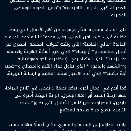
تناقضاتها وأحلامها وانكساراتها، حتى أصبح يُلقب بـ”مهندس
العصر الذهبي للدراما التلفزيونية” و”ضمير الطبقة الوسطى
المصرية”.
على امتداد مسيرته، قدّم مجموعة من أهم الأعمال التي رسخت
مكانته في ذاكرة الفن العربي، وفي مقدمتها الملحمة الدرامية
الخالدة “ليالي الحلمية” التي وثقت تحولات المجتمع المصري عبر
أجيال متعاقبة، و*“أرابيسك”* الذي طرح أسئلة الهوية والانتماء،
و*“زيزينيا”* الذي استعاد روح الإسكندرية الكوزموبوليتانية،
و*“الشهد والدموع”* الذي تناول صراع القيم والمصالح، و*“ضمير
أبلة حكمت”* الذي أعاد الاعتبار لقيمة التعليم والرسالة التربوية.
كما أبدع في أعمال أخرى تركت بصمة لا تُمحى في تاريخ الدراما،
منها: رحلة السيد أبو العلا البشري، الراية البيضا، أميرة في
عابدين، المصراوية وغيرها من الأعمال التي تجاوزت حدود
الترفيه لتصبح مرآة صادقة للمجتمع.
وامتد عطاؤه إلى السينما والمسرح، فكتب أعمالًا مهمة حملت