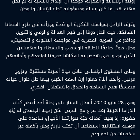
رؤيته الإنسانية والفكرية، مؤكدًا أن الإبداع بالنسبة له لم يكن
مهنة بقدر ما كان رسالة ومسؤولية تجاه الإنسان والوطن.
وعُرف الراحل بمواقفه الفكرية الواضحة وجرأته في طرح القضايا
الشائكة، حيث انحاز دومًا إلى قيم العدالة والوعي والتنوير،
ودافع عن الهوية المصرية في مواجهة التشويه والتهميش،
وظل صوتًا صادقًا للطبقة الوسطى والبسطاء والمهمشين
الذين وجدوا في شخصياته انعكاسًا حقيقيًا لواقعهم وأحلامهم.
وعلى المستوى الإنساني، عاش حياة أسرية مستقرة، وتزوج
مرتين، وأنجب أبناءً حملوا إرث اسمه الكبير، بينما ظل طوال حياته
متمسكًا بقيم البساطة والصدق والاستقلال الفكري.
وفي 28 مايو 2010، أسدل الستار على رحلة أحد أعظم كتّاب
الدراما العربية بعد صراع مع المرض، لكن رحيله الجسدي لم يُنهِ
حضوره؛ إذ بقيت أعماله حيّة تتوارثها الأجيال، شاهدة على
موهبة استثنائية استطاعت أن تكتب تاريخ وطن بأكمله عبر
شخصيات من لحم ودم.