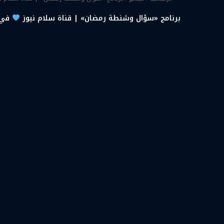
برنامج «سؤال وشنطة رمضان» | قناة سلام نيوز
في ح