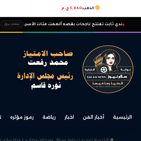
الذهب:
5,840 ج.م
ندي ثابت تفتتح ناجحات بقصه ألهمت مئات الأسر.
سلام نيوز
الرئيسية
أخبار الفن
اخبار
رياضة
رموز مؤثره
ت
الرئيسية
/
فيديو
/
برنامج «سؤال وشنطة رمضان» | قناة سلام ن