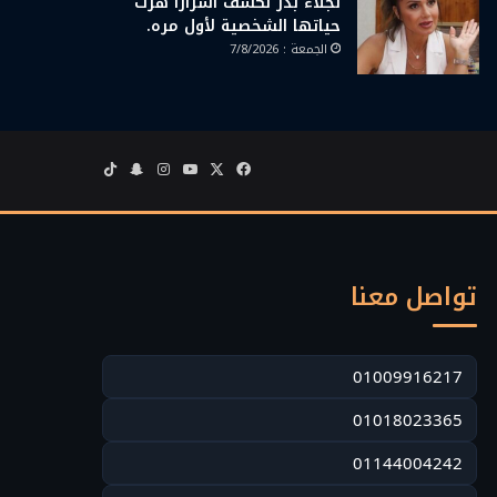
نجلاء بدر تكشف أسرارًا هزت
حياتها الشخصية لأول مره.
الجمعة : 7/8/2026
‫X
فيسبوك
‫YouTube
انستقرام
سناب
‫TikTok
تشات
تواصل معنا
01009916217
01018023365
01144004242