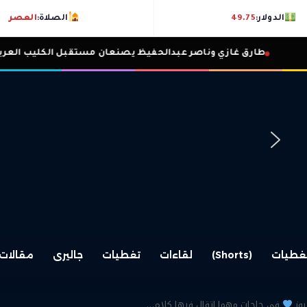
الدولار:
49.75
الصلاة:
العصر
طارق غازي وناصر عبدالحفيظ يصنعان مستقبل الكليب العربي.
غطيات
(Shorts)
لقاءات
تغطيات
جاليرى
مقالات
يوز
في حاجات مهما اتقال فيها كلام…