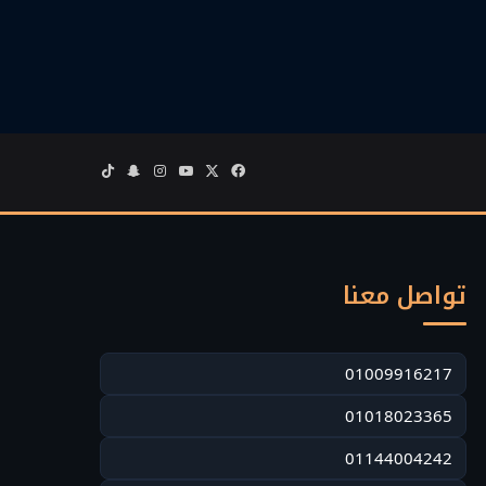
‫X
فيسبوك
‫YouTube
انستقرام
سناب
‫TikTok
تشات
تواصل معنا
01009916217
01018023365
01144004242