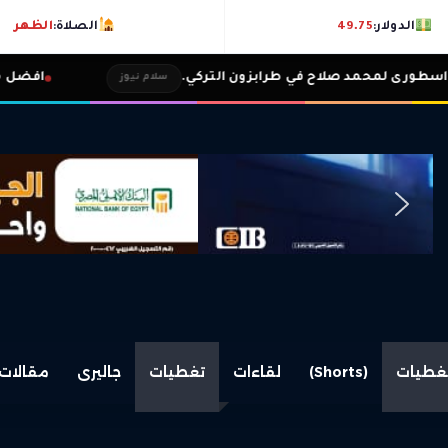
الدولار:
49.75
الصلاة:
الظهر
صلاح في طرابزون التركي.
افضل مغنٍي أفريقي.. 
سلام نيوز
غطيات
(Shorts)
لقاءات
تغطيات
جاليرى
مقالات