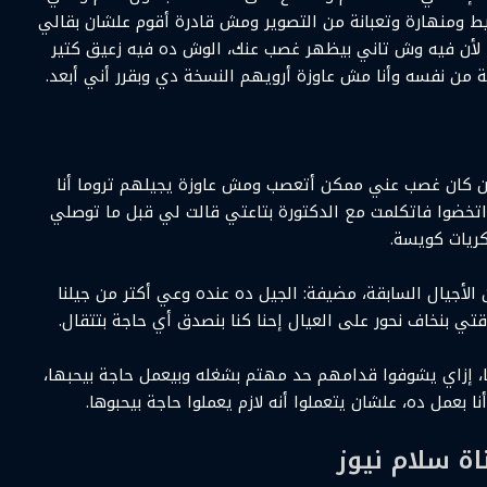
يط ومنهارة وتعبانة من التصوير ومش قادرة أقوم علشان بقالي
، لأن فيه وش تاني بيظهر غصب عنك، الوش ده فيه زعيق كتير
 من نفسه وأنا مش عاوزة أرويهم النسخة دي وبقرر أني أبعد.
ان كان غصب عني ممكن أتعصب ومش عاوزة يجيلهم تروما أنا
خضوا فاتكلمت مع الدكتورة بتاعتي قالت لي قبل ما توصلي
ريات كويسة.
 الأجيال السابقة، مضيفة: الجيل ده عنده وعي أكتر من جيلنا
قتي بنخاف نحور على العيال إحنا كنا بنصدق أي حاجة بتتقال.
تنا، إزاي يشوفوا قدامهم حد مهتم بشغله وبيعمل حاجة بيحبها،
بعمل ده، علشان يتعملوا أنه لازم يعملوا حاجة بيحبوها.
ناة سلام نيوز