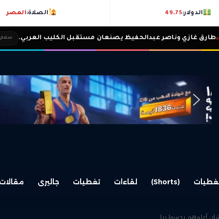
الدولار:
49.75
الصلاة:
العصر
ناصر عبدالحفيظ يصنعان مستقبل الكليب العربي.
سلام نيوز
غطيات
(Shorts)
لقاءات
تغطيات
جاليرى
مقالات
شان أعلمهم يحسوا بيا