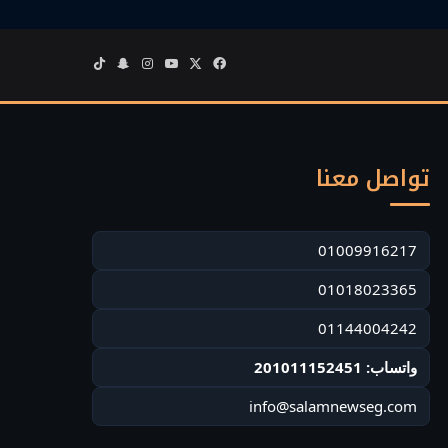
‫X
فيسبوك
‫YouTube
انستقرام
سناب
‫TikTok
تشات
تواصل معنا
01009916217
01018023365
01144004242
واتساب: 201011152451
info@salamnewseg.com