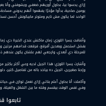
إزاي يحسوا بيا، بحاول أوريهم ضعفي ويشوفني وأنا بع
يومين صاحية، بدأوا مؤخرًا يفهموا أنهم يدوني مساحة
الواحد لما يكون مش نايم ومتوتر مابيكونش أحسن نسخة
وأضافت يسرا اللوزي: زمان ماكنش عندي الخبرة دي، زم
بفضل استحمل وبعدين أفرقع، فرقعت قدامهم مرتين وات
للمرحلة دي أبعدي، وارجعي لهم علشان يكون عندهم ذك
وأشارت يسرا اللوزي: هذا الجيل لديه وعي أكثر بكثير من
وإحنا صغيرين، الجيل ده بياخد باله من تفاصيل كتير، دلو
وأكملت: أنا بحاول أعلم بناتي إزاي نعمل توازن في حيا
وفي نفس الوقت بيقسم وقته ما بين الشغل والعيلة، وأنا 
تابعوا ق