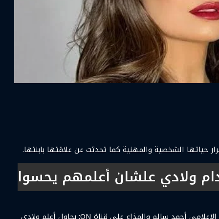
ر حياتها الشخصية والمهنية كما تحدثت عن علاقتها بابنتها.
قدام ولادي علشان أعلمهم يحسوا
وقالت يسرا اللوزي، في برنامج كلمة أخيرة، الذي يقدمه الإعلامي أحمد سالم والمذاع على قناة ON: بحاول أعلم ولادي