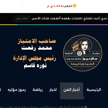
الذهب:
5,840 ج.م
تتح ناجحات بقصه ألهمت مئات الأسر.
طارق غازي و
سلام نيوز
الرئيسية
أخبار الفن
اخبار
رياضة
رموز مؤثره
ت
الرئيسية
/
أخبار الفن
/
يسرا اللوزي: بعيط وبنهار قدام ولادي عل