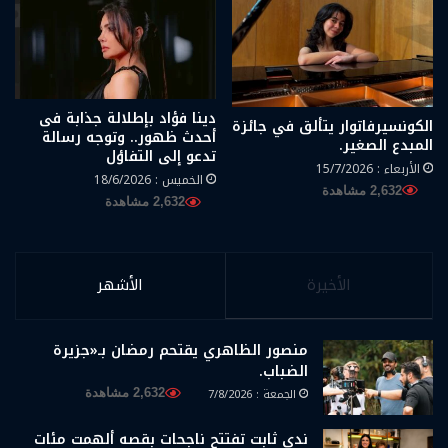
دينا فؤاد بإطلالة جذابة فى
الكونسيرفاتوار يتألق في جائزة
أحدث ظهور.. وتوجه رسالة
المبدع الصغير.
تدعو إلى التفاؤل
الأربعاء : 15/7/2026
الخميس : 18/6/2026
2,632 مشاهدة
2,632 مشاهدة
الأخيرة
الأشهر
منصور الظاهري يقتحم رمضان بـ«جزيرة
الضباب.
الجمعة : 7/8/2026
2,632 مشاهدة
ندي ثابت تفتتح ناجحات بقصه ألهمت مئات