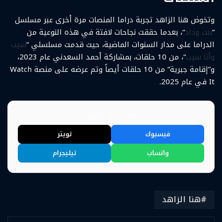
وتخوض هنا الزاهد تجربة دراما المنصات مرة أخرى عبر مسلسل
“
بنت وداد
“، بعدما حققت نجاحات لافتة في هذه النوعية من
الدراما على مدار السنوات الماضية، حيث قدمت مسلسلي “
سيب
وأنا سيب
“، من 10 حلقات، بمشاركة أحمد السعدني عام 2023،
و”إقامة جبرية” من 10 حلقات أيصاً وتم عرضه على منصة Watch
It في عام 2025.
📢 شارك الخبر
فيسبوك
تويتر
واتساب
تيليجرام
هنا الزاهد