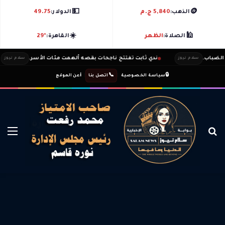
💵
🪙
الذهب:
5,840 ج.م
الدولار:
49.75
☀️
🕌
الصلاة:
الظهر
القاهرة:
29°
اب.
ندي ثابت تفتتح ناجحات بقصه ألهمت مئات الأسر.
سلام نيوز
سلام نيوز
ℹ️
|
📞
|
🔒
سياسة الخصوصية
اتصل بنا
عن الموقع
بحث عن
الق