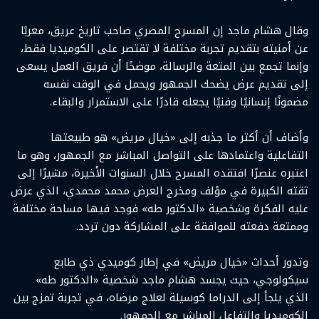
وقال هشام ماجد إن المسرح المصري صاحب تاريخ عريق، معربًا
عن أمنيته بتقديم تجربة مختلفة لا تقتصر على الكوميديا فقط،
وإنما تجمع بين المتعة والرسالة، موضحًا أن فريق العمل يسعى
إلى تقديم عرض يضحك الجمهور ويحمل في الوقت نفسه
مضمونًا إنسانيًا وفنيًا يجعله قادرًا على الاستمرار والبقاء.
وأضاف أن أكثر ما جذبه إلى «خيال مريض» هو طبيعتها
التفاعلية واعتمادها على التواصل المباشر مع الجمهور، وهو ما
اعتبره عنصرًا افتقده المسرح خلال السنوات الأخيرة، مشيرًا إلى
ثقته الكبيرة في مؤلف ومخرج العرض محمد محمدي، الذي عرض
عليه الفكرة وشخصية «الدكتور طه» فوجد فيها مساحة مختلفة
وممتعة دفعته للموافقة على المشاركة دون تردد.
وتدور أحداث «خيال مريض» في إطار كوميدي ذي طابع
سيكولوجي، حيث يجسد هشام ماجد شخصية «الدكتور طه»
الذي يلجأ إلى الدراما كوسيلة لعلاج مرضاه، في تجربة تمزج بين
الكوميديا والتفاعل المباشر مع الجمهور.