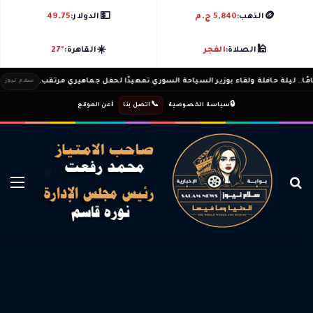
💵
🪙
الذهب:
5,840 ج.م
الدولار:
49.75
☀️
🕌
الصلاة:
الفجر
القاهرة:
27°
سلام نيوز
ℹ️
|
📞
|
🔒
سياسة الخصوصية
اتصل بنا
عن الموقع
بحث عن
الق