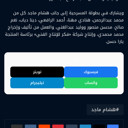
ويشارك في بطولة المسرحية إلى جانب هشام ماجد كل من
محمد عبدالرحمن، هنادي مهنا، أحمد الرافعي، دينا دياب، نغم
صالح، محسن منصور ووليد عبدالغني، والعمل من تأليف وإخراج
محمد محمدي، وإنتاج شركة «فكر للإنتاج الفني» برئاسة المنتجة
يارا حسن.
📢 شارك الخبر
فيسبوك
تويتر
واتساب
تيليجرام
هشام ماجد
لينكدإن
بينتيريست
مشاركة عبر البريد