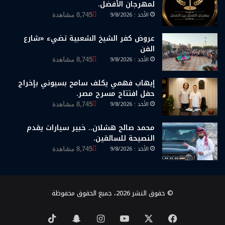
لمهرجان الأفضل.
الأحد : 9/8/2026
8,745 مشاهدة
عروض كفر الشيخ الشعبية تضيء «شارع
الفن
الأحد : 9/8/2026
8,745 مشاهدة
إيهاب فهمي يكلف سامح بسيوني بإخراج
حفل افتتاح مسرح مصر.
الأحد : 9/8/2026
8,745 مشاهدة
محمد صالح هشلان.. خبير سيارات يقدم
النصيحة للسائقين.
الأحد : 9/8/2026
8,745 مشاهدة
© حقوق النشر 2026، جميع الحقوق محفوظة
‫X
فيسبوك
‫YouTube
انستقرام
سناب
‫TikTok