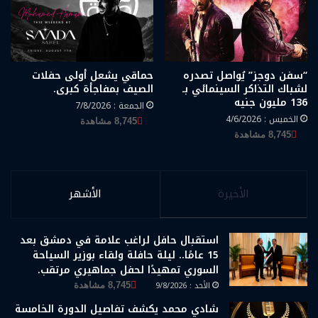
“سفن دوجز” يُواصل تصدره
حماقي يشعل أولى حفلات
لشباك التذاكر السينمائي بـ
الصيف بمفاجأة كبرى.
136 مليون جنيه
الجمعة : 7/8/2026
الخميس : 4/6/2026
8,745 مشاهدة
8,745 مشاهدة
الأخيرة
الأشهر
استقبال حافل لراغب علامة في دمشق بعد
15 عامًا.. ليلة حافلة ولقاء بوزير السياحة
السوري تمهيدًا لحفل جماهيري مرتقب.
الأحد : 9/8/2026
8,745 مشاهدة
شادي محمد يكشف تفاصيل الدورة الخامسة