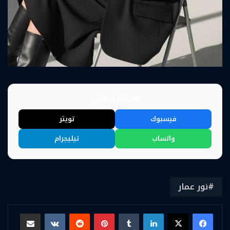
📢 شارك الخبر
فيسبوك
تويتر
واتساب
تيليجرام
نور عمار
لينكدإن
بينتيريست
مشاركة عبر البريد