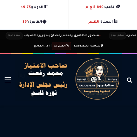
💵
🪙
الذهب:
5,840 ج.م
الدولار:
49.75
☀️
🕌
الصلاة:
الظهر
القاهرة:
26°
منصور الظاهري يقتحم رمضان بـ«جزيرة الضباب.
ندي
سلام نيوز
سلام نيوز
ℹ️
|
📞
|
🔒
سياسة الخصوصية
اتصل بنا
عن الموقع
بحث عن
الق