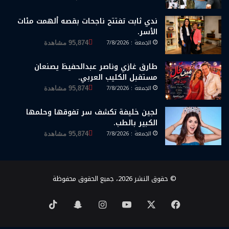
ندي ثابت تفتتح ناجحات بقصه ألهمت مئات
الأسر.
الجمعة : 7/8/2026
95,874 مشاهدة
طارق غازي وناصر عبدالحفيظ يصنعان
مستقبل الكليب العربي.
الجمعة : 7/8/2026
95,874 مشاهدة
لجين خليفة تكشف سر تفوقها وحلمها
الكبير بالطب.
الجمعة : 7/8/2026
95,874 مشاهدة
© حقوق النشر 2026، جميع الحقوق محفوظة
‫X
فيسبوك
‫YouTube
انستقرام
سناب
‫TikTok
تشات