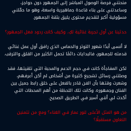
منحتني فرصة الوصول المباشر إلى الجمهور دون حواجز،
وساعدتني على بناء قاعدة جماهيرية واسعة، وهو ما حمّلني
مسؤولية أكبر لتقديم محتوى يليق بثقة الجمهور.
حدثينا عن أول تجربة غنائية لكِ.. وكيف كانت ردود فعل الجمهور؟
لا أنسى أبدًا شعور التوتر والحماس الذي رافق أول عمل غنائي
قدمته للجمهور، فالبدايات دائمًا تحمل الكثير من القلق والترقب.
لكن المفاجأة كانت في حجم الدعم والمحبة التي تلقيتها، فقد
وصلتني رسائل تشجيع كثيرة من أشخاص لم أكن أعرفهم،
وشعرت وقتها بأن الفن قادر بالفعل على خلق رابط جميل بين
الفنان وجمهوره. وكانت تلك اللحظة من أهم المحطات التي
أكدت لي أنني أسير في الطريق الصحيح.
من هو المثل الأعلى لنور عمار في الغناء؟ ومع من تتمنين
التعاون مستقبلًا؟