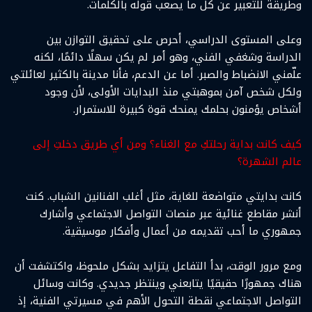
وطريقة للتعبير عن كل ما يصعب قوله بالكلمات.
وعلى المستوى الدراسي، أحرص على تحقيق التوازن بين
الدراسة وشغفي الفني، وهو أمر لم يكن سهلًا دائمًا، لكنه
علّمني الانضباط والصبر. أما عن الدعم، فأنا مدينة بالكثير لعائلتي
ولكل شخص آمن بموهبتي منذ البدايات الأولى، لأن وجود
أشخاص يؤمنون بحلمك يمنحك قوة كبيرة للاستمرار.
كيف كانت بداية رحلتكِ مع الغناء؟ ومن أي طريق دخلتِ إلى
عالم الشهرة؟
كانت بدايتي متواضعة للغاية، مثل أغلب الفنانين الشباب. كنت
أنشر مقاطع غنائية عبر منصات التواصل الاجتماعي وأشارك
جمهوري ما أحب تقديمه من أعمال وأفكار موسيقية.
ومع مرور الوقت، بدأ التفاعل يتزايد بشكل ملحوظ، واكتشفت أن
هناك جمهورًا حقيقيًا يتابعني وينتظر جديدي. وكانت وسائل
التواصل الاجتماعي نقطة التحول الأهم في مسيرتي الفنية، إذ