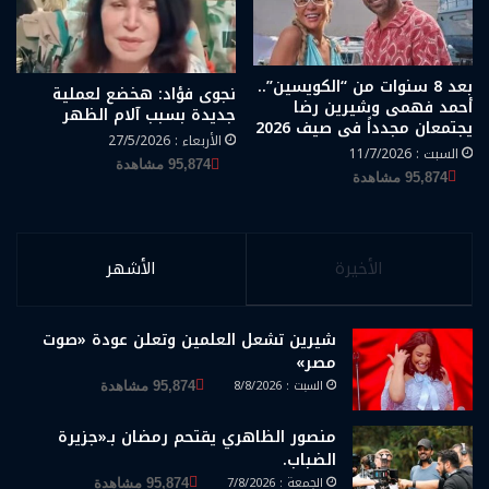
بعد 8 سنوات من “الكويسين”..
نجوى فؤاد: هخضع لعملية
أحمد فهمى وشيرين رضا
جديدة بسبب آلام الظهر
يجتمعان مجدداً فى صيف 2026
الأربعاء : 27/5/2026
السبت : 11/7/2026
95,874 مشاهدة
95,874 مشاهدة
الأخيرة
الأشهر
شيرين تشعل العلمين وتعلن عودة «صوت
مصر»
السبت : 8/8/2026
95,874 مشاهدة
منصور الظاهري يقتحم رمضان بـ«جزيرة
الضباب.
الجمعة : 7/8/2026
95,874 مشاهدة