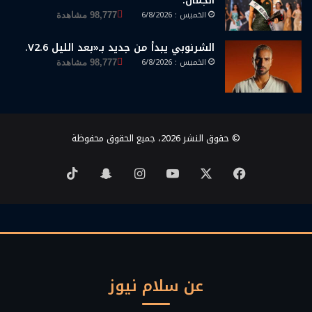
الجمال.
الخميس : 6/8/2026
98,777 مشاهدة
الشرنوبي يبدأ من جديد بـ«بعد الليل V2.6.
الخميس : 6/8/2026
98,777 مشاهدة
© حقوق النشر 2026، جميع الحقوق محفوظة
‫X
فيسبوك
‫YouTube
انستقرام
سناب
‫TikTok
تشات
عن سلام نيوز