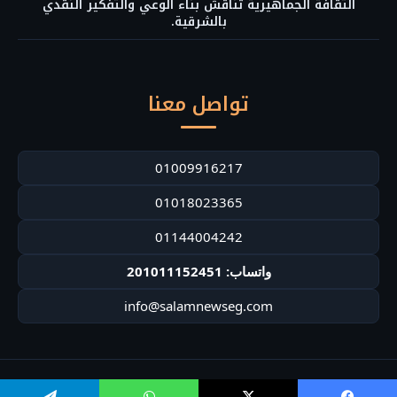
الثقافة الجماهيرية تناقش بناء الوعي والتفكير النقدي
بالشرقية.
تواصل معنا
01009916217
01018023365
01144004242
واتساب: 201011152451
info@salamnewseg.com
© 2026 سلام نيوز. جميع الحقوق محفوظة.