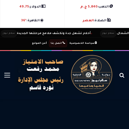
💵
🪙
الذهب:
5,840 ج.م
الدولار:
49.75
☀️
🕌
الصلاة:
العصر
القاهرة:
36°
ال.
أحلام تشعل جدة وتكشف ملامح مرحلتها الجديدة
سلام نيوز
سلام نيوز
ℹ️
|
📞
|
🔒
سياسة الخصوصية
اتصل بنا
عن الموقع
بحث عن
الق