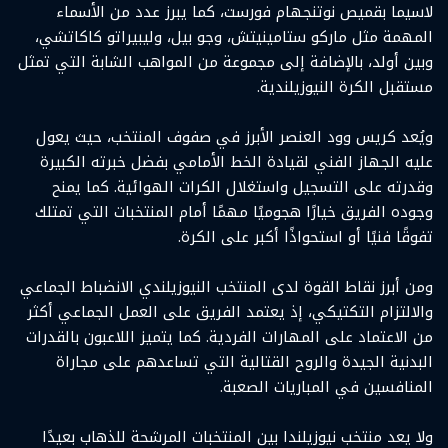
لاسيما بقميص نوتنجهام فورست، كما يبرز عدد من الأسماء
المهمة مثل ماركو ستامينيتش، وجو بيل، وليبيراتو كاكاتشي،
وبين أولد، بالإضافة إلى مجموعة من المواهب الشابة التي تمثل
مستقبل الكرة النيوزيلندية.
ويُعد كريس وود العنصر الأبرز في صفوف المنتخب، حيث يعول
عليه الجهاز الفني لقيادة الخط الأمامي بفضل خبرته الكبيرة
وقدرته على التسجيل واستغلال الكرات الهوائية. كما يمنح
وجوده الفريق خيارًا هجوميًا مهمًا أمام المنتخبات التي تمتلك
تفوقًا فنيًا أو استحواذًا أكبر على الكرة.
ومن أبرز نقاط القوة لدى المنتخب النيوزيلندي الانضباط الجماعي
والالتزام التكتيكي، إذ يعتمد الفريق على العمل الجماعي أكثر
من الاعتماد على المهارات الفردية. كما يتميز اللاعبون بالقدرات
البدنية الجيدة والروح القتالية التي تساعدهم على مجاراة
المنافسين في المباريات الصعبة.
ولا يعد منتخب نيوزيلندا بين المنتخبات المرشحة للذهاب بعيدًا