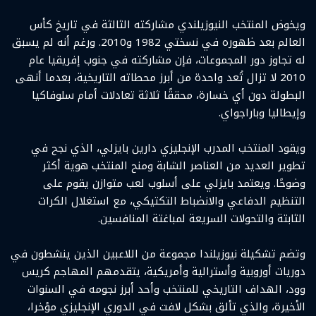
ويخوض المنتخب النيوزيلندي مشاركته الثالثة في تاريخ كأس
العالم بعد ظهوره في نسختي 1982 و2010. ورغم أنه لم يسبق
له تجاوز دور المجموعات، فإن مشاركته في جنوب إفريقيا عام
2010 لا تزال تُعد واحدة من أبرز محطاته التاريخية، بعدما أنهى
البطولة دون أي خسارة، محققًا ثلاثة تعادلات أمام سلوفاكيا
وإيطاليا وباراجواي.
ويقود المنتخب المدرب الإنجليزي دارين بايزلي، الذي نجح في
تطوير العديد من العناصر الشابة ومنح المنتخب هوية أكثر
وضوحًا. ويعتمد بايزلي على أسلوب لعب متوازن يقوم على
التنظيم الدفاعي والانضباط التكتيكي، مع استغلال الكرات
الثابتة والتحولات السريعة لمباغتة المنافسين.
وتضم تشكيلة نيوزيلندا مجموعة من اللاعبين الذين ينشطون في
دوريات أوروبية وأسترالية وأمريكية، يتقدمهم المهاجم كريس
وود، الهداف التاريخي للمنتخب وأحد أبرز نجومه في السنوات
الأخيرة، والذي تألق بشكل لافت في الدوري الإنجليزي مؤخرا،