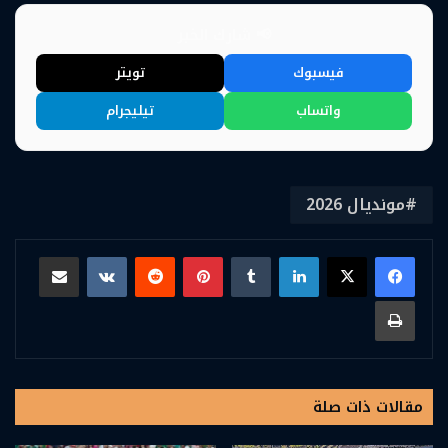
📢 شارك الخبر
فيسبوك
تويتر
واتساب
تيليجرام
مونديال 2026
لينكدإن
بينتيريست
مشاركة عبر البريد
طباعة
مقالات ذات صلة