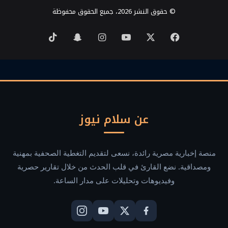
© حقوق النشر 2026، جميع الحقوق محفوظة
‫X
فيسبوك
‫YouTube
انستقرام
سناب
‫TikTok
تشات
عن سلام نيوز
منصة إخبارية مصرية رائدة، نسعى لتقديم التغطية الصحفية بمهنية
ومصداقية. نضع القارئ في قلب الحدث من خلال تقارير حصرية
وفيديوهات وتحليلات على مدار الساعة.