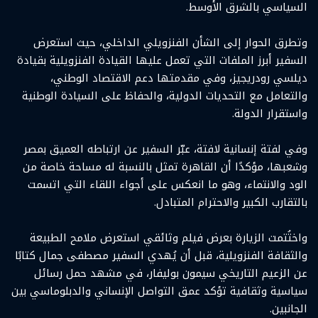
السياسي بالشرق الأوسط.
وتطرق الحوار إلى الشأن الفنزويلي الداخلي، حيث استعرض
السفير أبرز الملفات التي تعمل عليها القيادة الفنزويلية بقيادة
ديلسي رودريجيز، وفي مقدمتها دعم الاقتصاد الوطني،
والتعامل مع التحديات الدولية، والحفاظ على السيادة الوطنية
واستقرار الدولة.
وفي لفتة إنسانية لافتة، عبّر السفير عن ارتباطه العميق بمصر
وشعبها، مؤكدًا أن القاهرة تمثل بالنسبة له مساحة خاصة من
الود والانتماء، وهو ما انعكس على أجواء اللقاء التي اتسمت
بالتقارب الكبير والاحترام المتبادل.
واختُتمت الزيارة بعرض فيلم وثائقي استعرض ملامح الطبيعة
والثقافة الفنزويلية، قبل أن يُهدي السفير مصطفى جمال كتابًا
عن الزعيم التاريخي سيمون بوليفار، في مشهد حمل رسائل
سياسية وثقافية تؤكد عمق التواصل الإنساني والدبلوماسي بين
الجانبين.