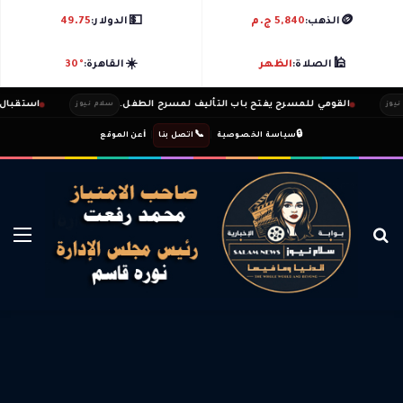
💵
🪙
الذهب:
5,840 ج.م
الدولار:
49.75
☀️
🕌
الصلاة:
الظهر
القاهرة:
30°
القومي للمسرح يفتح باب التأليف لمسرح الطفل.
استقبال اسط
سلام نيوز
ℹ️
|
📞
|
🔒
سياسة الخصوصية
اتصل بنا
عن الموقع
بحث عن
الق