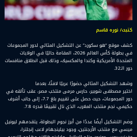
كتبت/ نوره قاسم
كشف موقع “هو سكورد” عن التشكيل المثالي لدور المجموعات
في بطولة كأس العالم 2026، المقامة حاليًا في الولايات
المتحدة الأمريكية وكندا والمكسيك، وذلك قبل انطلاق منافسات
دور الـ32.
وشهد التشكيل المثالي حضورًا عربيًا لافتًا، بعدما
اختير مصطفى شوبير، حارس مرمى منتخب مصر، عقب تألقه في
دور المجموعات، حيث حصل على تقييم بلغ 7.7، إلى جانب أشرف
حكيمي، نجم منتخب المغرب، الذي نال تقييمًا قدره 7.8.
وضم التشكيل أيضًا عددًا من أبرز نجوم البطولة، يتقدمهم ليونيل
ميسي مع منتخب الأرجنتين، وجود بيلينجهام لاعب إنجلترا،