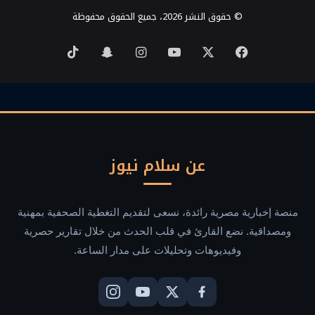
© حقوق النشر 2026، جميع الحقوق محفوظة
‫X
فيسبوك
‫YouTube
انستقرام
سناب
‫TikTok
تشات
عن سلام نيوز
منصة إخبارية مصرية رائدة، نسعى لتقديم التغطية الصحفية بمهنية
ومصداقية. نضع القارئ في قلب الحدث من خلال تقارير حصرية
وفيديوهات وتحليلات على مدار الساعة.