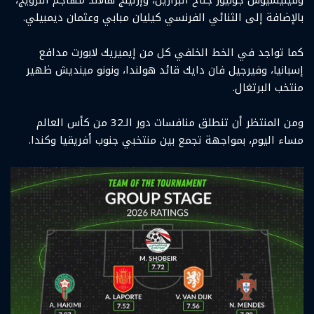
وفينيسيوس جونيور جناح البرازيل، وإرلينج هالاند مهاجم النرويج،
بالإضافة إلى الثنائي الفرنسي كيليان مبابي وعثمان ديمبيلي.
كما تواجد في الخط الخلفي كل من إيميريك لابورت مدافع
إسبانيا، وفيرجيل فان دايك قائد هولندا، ونونو مينديش ظهير
منتخب البرتغال.
ومن المنتظر أن تنطلق منافسات دور الـ32 من كأس العالم
مساء اليوم، بمواجهة تجمع بين منتخبي جنوب أفريقيا وكندا.