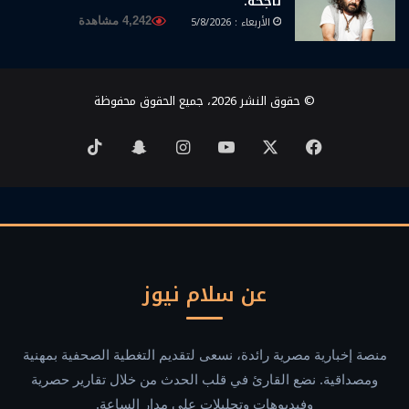
ناجحة.
الأربعاء : 5/8/2026
4,242 مشاهدة
© حقوق النشر 2026، جميع الحقوق محفوظة
‫X
فيسبوك
‫YouTube
انستقرام
سناب
‫TikTok
تشات
عن سلام نيوز
منصة إخبارية مصرية رائدة، نسعى لتقديم التغطية الصحفية بمهنية
ومصداقية. نضع القارئ في قلب الحدث من خلال تقارير حصرية
وفيديوهات وتحليلات على مدار الساعة.