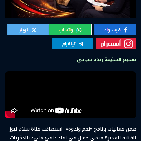
تقدي
م
المذيعة
رنده
صباحي
ضمن فعاليات برنامج «نجم وندوة»، استضافت قناة سلام نيوز
الفنانة القديرة ميمي جمال في لقاء دافئ مليء بالذكريات