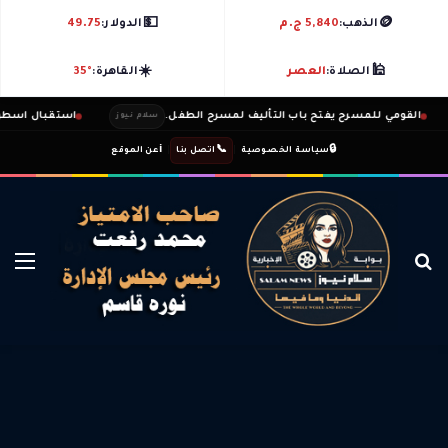
💵
🪙
الذهب:
5,840 ج.م
الدولار:
49.75
☀️
🕌
الصلاة:
العصر
القاهرة:
35°
قومي للمسرح يفتح باب التأليف لمسرح الطفل.
استقبال اسطورى لمحم
سلام نيوز
ℹ️
|
📞
|
🔒
سياسة الخصوصية
اتصل بنا
عن الموقع
بحث عن
الق