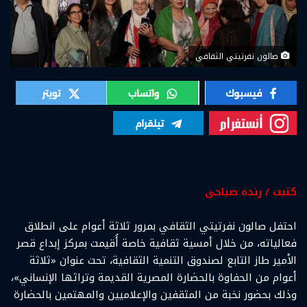
صالون نفرتيتي الثقافي
كتبت / رنده صباحى
احتفل صالون نفرتيتي الثقافي بمرور ثلاثة أعوام على انطلاق
فعالياته، من خلال أمسية ثقافية خاصة أُقيمت بمركز إبداع قصر
الأمير طاز التابع لصندوق التنمية الثقافية، تحت عنوان «ثلاثة
أعوام من الحفاوة بالحضارة المصرية القديمة وتراثها الإنساني»،
وذلك بحضور نخبة من المثقفين والإعلاميين والمهتمين بالحضارة