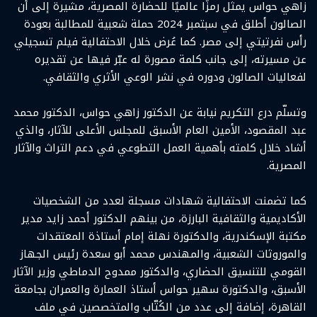
زاهي حواس يمثل رمزًا عالميًا للحضارة المصرية، مشيرة إلى أن
الصالون أطلق في سبتمبر 2024 حملة شعبية للمطالبة بعودة
رأس نفرتيتي إلى مصر. كما عُرض خلال الاحتفالية فيلم تسجيلي
عن مسيرته، إلى جانب كلمة مصورة له عبّر فيها عن تقديره
لفعاليات الصالون ودوره في نشر الوعي الأثري والثقافي.
وتسلّم درع التكريم نيابة عن الدكتور زاهي حواس، الدكتور محمد
عبد المقصود، الأمين العام الأسبق للمجلس الأعلى للآثار، والذي
أشاد خلال كلمته بأهمية العمل التطوعي في دعم التراث والآثار
المصرية.
كما تضمنت الاحتفالية شهادات مسجلة لعدد من الشخصيات
الأكاديمية والثقافية البارزة، من بينهم الدكتور أحمد زايد مدير
مكتبة الإسكندرية، والدكتورة نهلة إمام أستاذة المعتقدات
والموروثات الشعبية، والمهندس محمد أبو سعدة رئيس الجهاز
القومي للتنسيق الحضاري، والدكتور ممدوح الدماطي وزير الآثار
الأسبق، والدكتورة سهير حواس أستاذ العمارة والعمران بجامعة
القاهرة، إضافة إلى عدد من الكُتّاب والمتخصصين في ملف