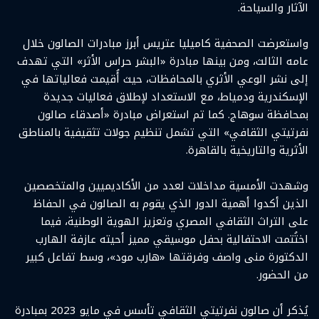
الآثار والسياحة.
واستعرضت الصحفية كاميليا عتريس أبرز مبادرات الصالون خلال
عامه الثالث، ومن بينها مبادرة «البشر حراس الأثر» التي تهدف
إلى نشر الوعي الأثري بالمحافظات، حيث أُقيمت فعالياتها في
الإسكندرية ودمياط، مع الاستعداد لإطلاق فعاليات جديدة
بمحافظة سوهاج. كما تم استعراض مبادرة «أصدقاء صالون
نفرتيتي الثقافي» التي تشمل تنظيم جولات تثقيفية بالمناطق
الأثرية والتاريخية بالقاهرة.
وشهدت الأمسية مداخلات لعدد من الأكاديميين والمتخصصين
الذين أكدوا أهمية الدور الذي يقوم به الصالون في الحفاظ
على التراث الثقافي المصري وتعزيز الهوية الوطنية، فيما
اختُتمت الاحتفالية بحفل موسيقي مميز أحيته عازفة الهارب
الدكتورة منى واصف وفرقتها «هارب مود»، وسط تفاعل كبير
من الحضور.
يُذكر أن صالون نفرتيتي الثقافي تأسس في مايو 2023 بمبادرة