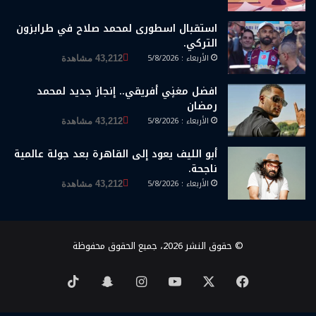
استقبال اسطورى لمحمد صلاح في طرابزون
التركي.
الأربعاء : 5/8/2026
43,212 مشاهدة
افضل مغنٍي أفريقي.. إنجاز جديد لمحمد
رمضان
الأربعاء : 5/8/2026
43,212 مشاهدة
أبو الليف يعود إلى القاهرة بعد جولة عالمية
ناجحة.
الأربعاء : 5/8/2026
43,212 مشاهدة
© حقوق النشر 2026، جميع الحقوق محفوظة
‫X
فيسبوك
‫YouTube
انستقرام
سناب
‫TikTok
تشات