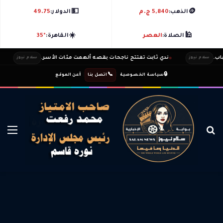
💵
🪙
الذهب:
5,840 ج.م
الدولار:
49.75
☀️
🕌
الصلاة:
العصر
القاهرة:
35°
ندي ثابت تفتتح ناجحات بقصه ألهمت مئات الأسر.
طار
سلام نيوز
سلام نيوز
ℹ️
|
📞
|
🔒
سياسة الخصوصية
اتصل بنا
عن الموقع
بحث عن
الق