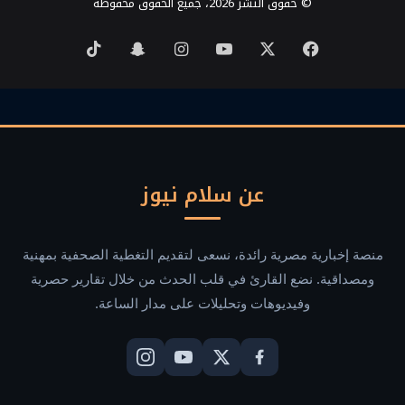
© حقوق النشر 2026، جميع الحقوق محفوظة
‫X
فيسبوك
‫YouTube
انستقرام
سناب
‫TikTok
تشات
عن سلام نيوز
منصة إخبارية مصرية رائدة، نسعى لتقديم التغطية الصحفية بمهنية
ومصداقية. نضع القارئ في قلب الحدث من خلال تقارير حصرية
وفيديوهات وتحليلات على مدار الساعة.