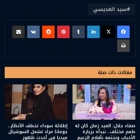
سيد العديسي
لينكدإن
بينتيريست
مشاركة عبر البريد
طباعة
مقالات ذات صلة
صفاء جلال: العيد زمان كان له
إطلالة سوداء تخطف الأنظار..
طعم مختلف.. نبدأه بزيارة
جومانا مراد تشعل السوشيال
الأحباب ونختمه بأفلام الزعيم
ميديا في أحدث ظهور