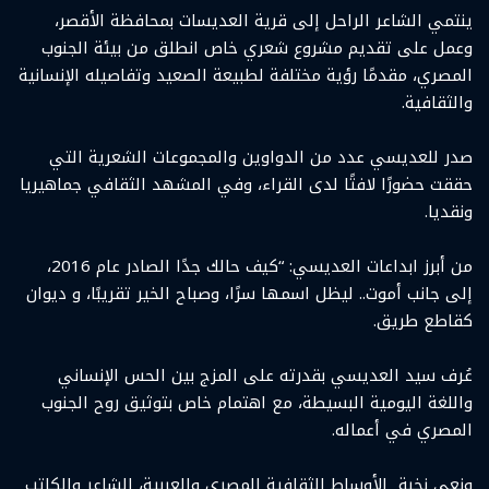
ينتمي الشاعر الراحل إلى قرية العديسات بمحافظة الأقصر،
وعمل على تقديم مشروع شعري خاص انطلق من بيئة الجنوب
المصري، مقدمًا رؤية مختلفة لطبيعة الصعيد وتفاصيله الإنسانية
والثقافية.
صدر للعديسي عدد من الدواوين والمجموعات الشعرية التي
حققت حضورًا لافتًا لدى القراء، وفي المشهد الثقافي جماهيريا
ونقديا.
من أبرز ابداعات العديسي: “كيف حالك جدًا الصادر عام 2016،
إلى جانب أموت.. ليظل اسمها سرًا، وصباح الخير تقريبًا، و ديوان
كقاطع طريق.
عُرف سيد العديسي بقدرته على المزج بين الحس الإنساني
واللغة اليومية البسيطة، مع اهتمام خاص بتوثيق روح الجنوب
المصري في أعماله.
ونعى نخبة الأوساط الثقافية المصري والعربية، الشاعر والكاتب