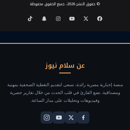
© حقوق النشر 2026، جميع الحقوق محفوظة
‫X
فيسبوك
‫YouTube
انستقرام
سناب
‫TikTok
تشات
عن سلام نيوز
منصة إخبارية مصرية رائدة، نسعى لتقديم التغطية الصحفية بمهنية
ومصداقية. نضع القارئ في قلب الحدث من خلال تقارير حصرية
وفيديوهات وتحليلات على مدار الساعة.