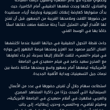
والفنادق، لكنها وجدت شغفها الحقيقي أمام الكاميرا، حيث
بدأت مشوارها كعارضة إعلانات تلفزيونية وعارضة أزياء، مستفيدة
من حضورها اللافت وملامحها القريبة من الجمهور، قبل أن تفتح
لها الأقدار أبواب التمثيل لتبدأ رحلة مختلفة صنعت خلالها اسمًا
خاصًا بها في الوسط الفني.
جاءت نقطة التحول الحقيقية في حياتها الفنية عندما اكتشفها
الفنان الكبير محمود عبد العزيز ومنحها فرصة الظهور إلى جواره
في فيلم «النمس»، لتلفت الأنظار إليها بسرعة، ثم جاء تعاونها
مع المخرج سعيد حامد في فيلم «صعيدي في الجامعة
الأمريكية» ليضعها أمام جمهور واسع ويمنحها مكانة خاصة بين
نجمات جيل التسعينيات وبداية الألفية الجديدة.
استطاعت سهام جلال أن تفرض حضورها في عدد من الأعمال
السينمائية التي أصبحت جزءًا من ذاكرة المشاهد المصري
والعربي، فظهرت في أفلام «صعيدي في الجامعة الأمريكية»،
و«فيلم ثقافي»، و«النمس»، و«حرب إيطاليا»، إلى جانب