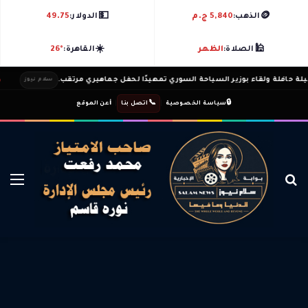
💵
🪙
الذهب:
5,840 ج.م
الدولار:
49.75
☀️
🕌
الصلاة:
الظهر
القاهرة:
26°
شادي
سلام نيوز
ℹ️
|
📞
|
🔒
سياسة الخصوصية
اتصل بنا
عن الموقع
بحث عن
الق