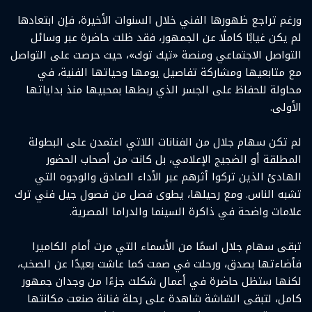
ورغم تراجع ظهورها الفني خلال السنوات الأخيرة، فإن ابتعادها
لم يكن غيابًا كاملًا عن الجمهور، فقد ظلت حاضرة عبر وسائل
التواصل الاجتماعي ومنصة «تيك توك»، حيث حرصت على التواصل
مع متابعيها ومشاركة تفاصيل يومها وحياتها الفنية، في
محاولة للحفاظ على الجسر الذي ربطها بمحبيها منذ بداياتها
الأولى.
لم تكن سهام جلال من الفنانات اللاتي اعتمدن على البطولة
المطلقة أو الضجيج الإعلامي، بل كانت من أصحاب الحضور
الهادئ الذين تركوا أثرهم عبر الأداء الصادق والوجوه التي
تشبه الناس. ومع رحيلها، يطوى فصل من فصول جيل فني ترك
علامات واضحة في ذاكرة السينما والدراما المصرية.
تبقى سهام جلال اسمًا من الأسماء التي مرت أمام الكاميرا
فأضاءتها بصدق، ورحلت في صمت كما عاشت بعيدًا عن الصخب،
لكنها ستظل حاضرة في أعمال شكلت جزءًا من وجدان جمهور
كامل، لتبقى الشاشة شاهدة على رحلة فنانة صنعت مكانتها