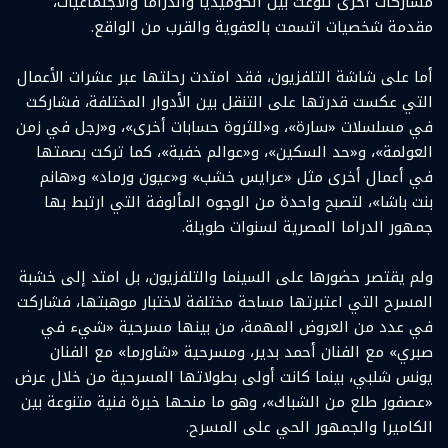
مشاركات أخرى تنوعت بين الكوميديا والدراما والاجتماعيات،
مقدمة شخصيات اتسمت بالعفوية والقرب من الواقع.
أما على شاشة التلفزيون، فقد امتدت رحلتها عبر عشرات الأعمال
التي عكست قدرتها على التنقل بين الأدوار المختلفة، فشاركت
في مسلسلات «سارة»، و«للثروة حسابات أخرى»، و«رجل في زمن
العولمة»، و«حد السكين»، و«عوالم خفية»، كما تركت بصمتها
في أعمال أخرى مثل «عرايس خشب» و«عيون ورماد» و«هانم
بنت باشا»، لتصبح واحدة من الوجوه المألوفة التي ارتبط بها
جمهور الدراما المصرية لسنوات طويلة.
ولم يقتصر حضورها على السينما والتلفزيون، بل امتد إلى خشبة
المسرح التي اعتبرتها مساحة مختلفة لاختبار موهبتها، فشاركت
في عدد من العروض المهمة، من بينها مسرحية «شيء في
صبري» مع الفنان أحمد بدير، ومسرحية «شاورما» مع الفنان
يونس شلبي، بينما كانت أولى بطولاتها المسرحية من خلال عرض
«عصفور طلع من الشباك»، وهو ما منحها خبرة فنية متنوعة بين
الكاميرا والجمهور الحي على المسرح.