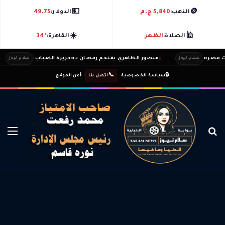
💵
🪙
الذهب:
5,840 ج.م
الدولار:
49.75
☀️
🕌
الصلاة:
الظهر
القاهرة:
34°
ر»
منصور الظاهري يقتحم رمضان بـ«جزيرة الضباب.
ن
سلام نيوز
سلام نيوز
ℹ️
|
📞
|
🔒
سياسة الخصوصية
اتصل بنا
عن الموقع
بحث عن
الق