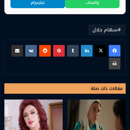
واتساب
تيليجرام
سهام جلال
لينكدإن
بينتيريست
مشاركة عبر البريد
طباعة
مقالات ذات صلة