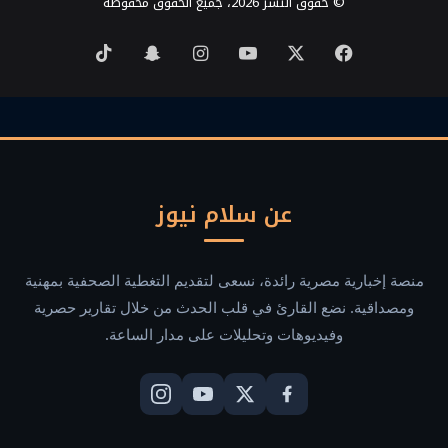
© حقوق النشر 2026، جميع الحقوق محفوظة
‫X
فيسبوك
‫YouTube
انستقرام
سناب
‫TikTok
تشات
عن سلام نيوز
منصة إخبارية مصرية رائدة، نسعى لتقديم التغطية الصحفية بمهنية
ومصداقية. نضع القارئ في قلب الحدث من خلال تقارير حصرية
وفيديوهات وتحليلات على مدار الساعة.