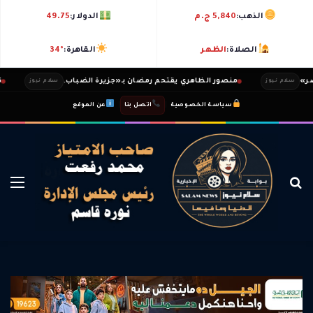
الذهب:
5,840 ج.م
الدولار:
49.75
الصلاة:
الظهر
القاهرة:
34°
منصور الظاهري يقتحم رمضان بـ«جزيرة الضباب.
ندي ثا
لام نيوز
سلام نيوز
|
|
سياسة الخصوصية
اتصل بنا
عن الموقع
بحث عن
الق