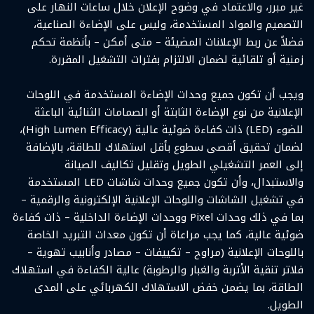
غير مبرر، والاعتماد في وضوح الإعلان خلال ساعات النهار على
التصميم والمواد المستخدمة، وليس على الإضاءة الصناعية،
فضلاً عن ربط الإعلانات المضيئة – متى أمكن – بأنظمة تحكم
زمنية أو تلقائية لضمان الالتزام بفترات التشغيل المقررة.
ويجب أن تكون جميع وحدات الإضاءة المستخدمة في اللوحات
الإعلانية من نوع الإضاءة الثابتة أو الصمامات الثنائية الباعثة
للضوء (LED) ذات كفاءة ضوئية عالية (High Lumen Efficacy)،
لضمان تحقيق أقصى سطوع بأقل استهلاك للطاقة، بالإضافة
إلى العمر التشغيلي الطويل وتقليل تكاليف الصيانة
والاستبدال، وأن تكون جميع وحدات شاشات LED المستخدمة
في تشغيل الشاشات واللوحات الإعلانية الإلكترونية والرقمية –
بما في ذلك وحدات Pixel ووحدات الإضاءة الداخلية – ذات كفاءة
ضوئية عالية، كما يجب مراعاة أن تكون معدات التبريد الخاصة
باللوحات الإعلانية (مراوح – تكييفات – مصادر وأنابيب تهوية –
فلاتر تنقية الأتربة والغبار والرطوبة) عالية الكفاءة في استهلاك
الطاقة، بما يضمن خفض الاستهلاك الكهربائي على المدى
الطويل.