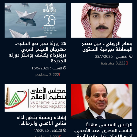
بسام الرويلي.. حين تصنع
26 زورقًا تعبر نحو الحلم»..
البساطة نجومية المحتوى
مهرجان الفيلم العربي
بروتردام يكشف بوستر دورته
الخميس : 23/7/2026
الجديدة
3,222 مشاهدة
السبت : 16/5/2026
3,222 مشاهدة
إشادة رسمية بتطور أداء
قناتي الأهلي والزمالك.
الرئيس السيسي مهنئًا
الشعب المصري بعيد الأضحى:
الثلاثاء : 4/8/2026
أدعو الله أن تظل بلادنا آمنة