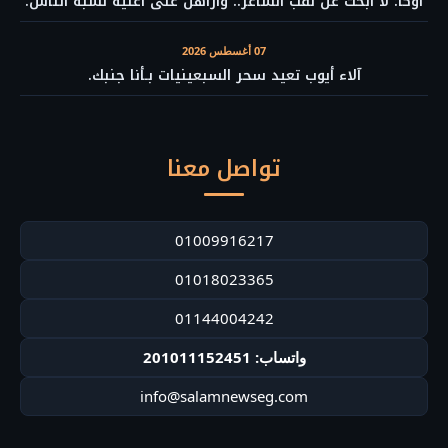
أوكا: لا أبحث عن لقب الشاعر.. وأراهن على أغنية تشبه الناس.
07 أغسطس 2026
آلاء أيوب تعيد سحر السبعينيات بـأنا جنبك.
تواصل معنا
01009916217
01018023365
01144004242
واتساب: 201011152451
info@salamnewseg.com