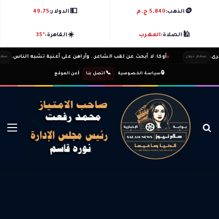
💵
🪙
الذهب:
5,840 ج.م
الدولار:
49.75
☀️
🕌
الصلاة:
المغرب
القاهرة:
35°
أوكا: لا أبحث عن لقب الشاعر.. وأراهن على أغنية تشبه الناس.
سلام نيوز
سلام نيوز
ℹ️
|
📞
|
🔒
سياسة الخصوصية
اتصل بنا
عن الموقع
بحث عن
الق