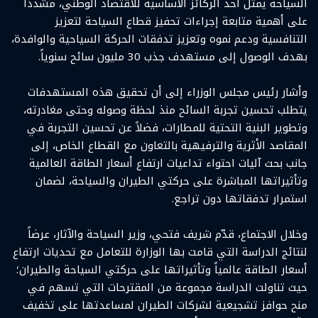
السياحة يمثل أحد الركائز الأساسية للاقتصاد الوطني، مشدداً
على أهمية متابعة إجراءات تحفيز قطاع السياحة لتعزيز
التنافسية ودعم نموه وتعزيز تدفقات الحركة السياحية والوافدة،
بهدف الوصول إلى مستهدف جذب 30 مليون سائح سنوياً.
وأشار رئيس مجلس الوزراء إلى أن تحقيق هذه المستهدفات
يتطلب تحسين تجربة السائح منذ لحظة وصوله وحتى مغادرته،
وتطوير البنية التحتية للمطارات، فضلاً عن تحسين التجربة في
المقاصد الأثرية والترفيهية بالتعاون مع القطاع الخاص، إلى
جانب بحث آليات احتواء تداعيات ارتفاع أسعار الطاقة العالمية
وتأثيراتها المباشرة على حركتي الطيران والسياحة، لضمان
استمرار تدفقاتها دون تراجع.
وخلال الاجتماع، قدّم شريف فتحي، وزير السياحة والآثار، عرضاً
لنتائج الدراسة التي قامت بها الوزارة للتعامل مع تحديات ارتفاع
أسعار الطاقة عالمياً وتأثيراتها على حركتي السياحة والطيران؛
حيث تناولت الدراسة مجموعة من المقترحات التي تسهم في
منح حوافز تشجيعية لشركات الطيران لمساعدتها على تخفيف