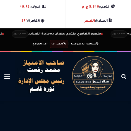
💵
🪙
الذهب:
5,840 ج.م
الدولار:
49.75
☀️
🕌
الصلاة:
الظهر
القاهرة:
37°
منصور الظاهري يقتحم رمضان بـ«جزيرة الضباب.
ندي ثاب
م نيوز
سلام نيوز
ℹ️
|
📞
|
🔒
سياسة الخصوصية
اتصل بنا
عن الموقع
بحث عن
الق