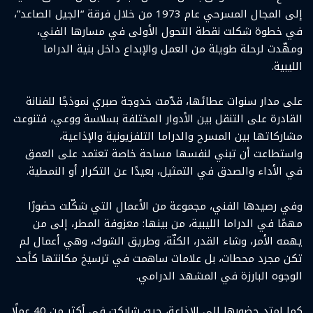
إلى المجال المسرحي عام 1973 من خلال فرقة “الجيل الصاعد”،
في خطوة شكلت نقطة التحول الأولى في مسارها الفني،
ومهّدت لرحلة طويلة من العمل والإبداع داخل بنية الدراما
الليبية.
على مدار سنوات عطائها، قدّمت خدوجة صبري نموذجًا للفنانة
القادرة على التنقل بين الأدوار المختلفة بسلاسة ووعي، فتنوعت
مشاركاتها بين المسرح والدراما التلفزيونية والإذاعية،
واستطاعت أن تبني لنفسها مساحة خاصة تعتمد على العمق
في الأداء والصدق في التمثيل، بعيدًا عن التكرار أو النمطية.
وفي رصيدها الفني، مجموعة من الأعمال التي شكّلت حضورًا
مهمًا في الدراما الليبية، من بينها: معزوفة المطر، إلى من
يهمه الأمر، وشاء القدر، الكنّة، وطريق الشوك، وهي أعمال لم
تكن مجرد محطات، بل علامات ساهمت في ترسيخ مكانتها كأحد
الوجوه البارزة في المشهد الدرامي.
كما امتد حضورها إلى الإذاعة، حيث شاركت في أكثر من 40 عملًا