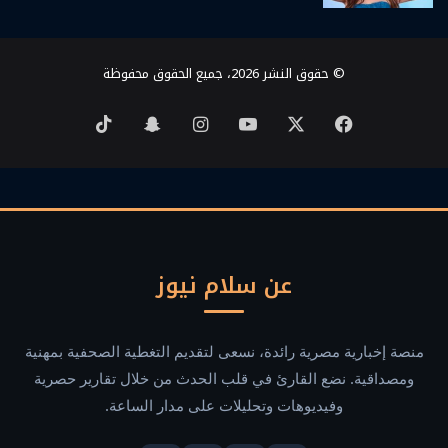
© حقوق النشر 2026، جميع الحقوق محفوظة
‫X
فيسبوك
‫YouTube
انستقرام
سناب
‫TikTok
تشات
عن سلام نيوز
منصة إخبارية مصرية رائدة، نسعى لتقديم التغطية الصحفية بمهنية
ومصداقية. نضع القارئ في قلب الحدث من خلال تقارير حصرية
وفيديوهات وتحليلات على مدار الساعة.