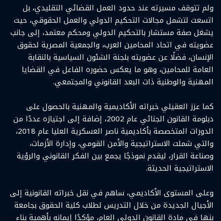
ولم تتوقف مسيرته عند حدود العمل القضائي التقليدي، بل
اتسعت لتشمل مجالات التحكيم الدولي والعمل الحقوقي، حيث
يشغل صفة مستشار بالتحكيم الدولي ومحكم معتمد، إلى جانب
عضويته في اتحاد المحامين العرب، والجمعية المصرية لحقوق
الإنسان، فضلًا عن عضويته بلجنة الشئون السياسية بالنقابة
العامة للمحامين، وهو ما يعكس حضوره الفاعل في القضايا
المهنية والوطنية ذات البعد القانوني والمجتمعي.
كما عزز العقيلي خبراته الأكاديمية والمهنية بالحصول على
دبلومة القانون الجنائي عام 2002، إضافة إلى اجتيازه عددًا من
الدورات المتخصصة بأكاديمية ناصر العسكرية العليا عام 2018،
والتي شملت الاستراتيجية والأمن القومي، وإدارة الأزمات،
وصناعة القرار، ليقدم نموذجًا يجمع بين الفكر القانوني والرؤية
الاستراتيجية الحديثة.
وعلى المستوى الأكاديمي، ساهم في نقل خبراته القانونية إلى
الأجيال الجديدة من خلال التدريس لطلاب كلية الحقوق بجامعة
بنها في مادة القانون الدولي العام، مؤكدًا إيمانه بأهمية بناء