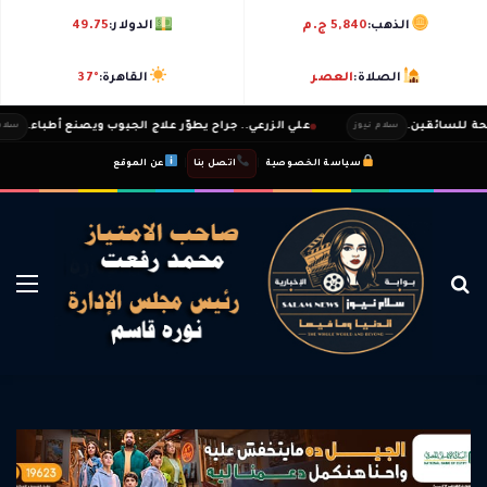
الذهب:
5,840 ج.م
الدولار:
49.75
الصلاة:
العصر
القاهرة:
37°
ائقين.
علي الزرعي.. جراح يطوّر علاج الجيوب ويصنع أطباء.
سلام نيوز
سلام نيوز
|
|
سياسة الخصوصية
اتصل بنا
عن الموقع
بحث عن
الق