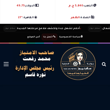
💵
🪙
الذهب:
5,840 ج.م
الدولار:
49.75
☀️
🕌
الصلاة:
الظهر
القاهرة:
27°
.
أحلام تشعل جدة وتكشف ملامح مرحلتها الجديدة
ال
سلام نيوز
سلام نيوز
ℹ️
|
📞
|
🔒
سياسة الخصوصية
اتصل بنا
عن الموقع
بحث عن
الق