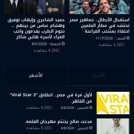
استقبال الأبطال.. جماهير مصر
حميد الشاعري وإيهاب توفيق
تحتشد في مطار العلمين
وهشام عباس من بينهم …
احتفاءً بمنتخب الفراعنة
نجوم الطرب يقدمون واجب
العزاء لأسرة هاني شاكر
السبت : 11/7/2026
الجمعة : 8/5/2026
4,322 مشاهدة
4,322 مشاهدة
الأخيرة
الأشهر
لأول مرة في مصر.. انطلاق “Viral Star 3”
من القاهر.
الخميس : 6/8/2026
4,322 مشاهدة
مدحت صالح يختتم مهرجان القلعه.
الخميس : 6/8/2026
4,322 مشاهدة