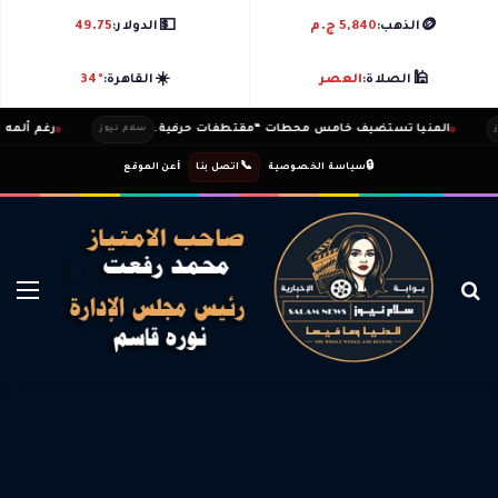
💵
🪙
الذهب:
5,840 ج.م
الدولار:
49.75
☀️
🕌
الصلاة:
العصر
القاهرة:
34°
المنيا تستضيف خامس محطات “مقتطفات حرفية.
رغم ألمه تامر
سلام نيوز
ℹ️
|
📞
|
🔒
سياسة الخصوصية
اتصل بنا
عن الموقع
بحث عن
الق