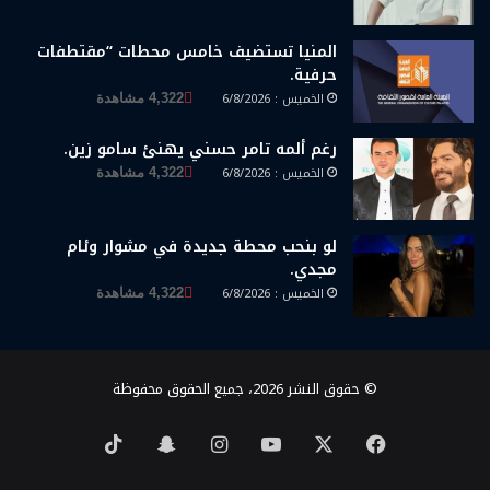
المنيا تستضيف خامس محطات “مقتطفات
حرفية.
الخميس : 6/8/2026
4,322 مشاهدة
رغم ألمه تامر حسني يهنئ سامو زين.
الخميس : 6/8/2026
4,322 مشاهدة
لو بنحب محطة جديدة في مشوار وئام
مجدي.
الخميس : 6/8/2026
4,322 مشاهدة
© حقوق النشر 2026، جميع الحقوق محفوظة
‫X
فيسبوك
‫YouTube
انستقرام
سناب
‫TikTok