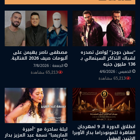
“سفن دوجز” يُواصل تصدره
مصطفى ناصر يهيمن على
لشباك التذاكر السينمائي بـ
ألبومات صيف 2026 الغنائية.
136 مليون جنيه
الجمعة : 7/8/2026
الخميس : 4/6/2026
65,213 مشاهدة
65,213 مشاهدة
انطلاق الدورة الـ 9 لمهرجان
ليلة ساحرة مع “أميرة
القاهرة للمونودراما بدار الأوبرا
الماريمبا” نسمة عبد العزيز بدار
الاثنين المقبل