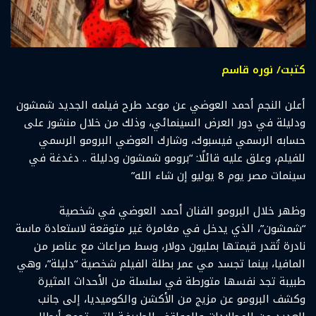
كتبت/ نوره قاسم
أعلن النجم أحمد العوضي عن موعد طرح فيلمه الجديد شمشون
ودليلة في دور العرض السينمائي، وذلك من خلال منشور على
حسابه الرسمي فيسبوك، وشارك العوضي البرومو الرسمي
للفيلم، وعلق عليه قائلًا: “برومو شمشون ودليلة .. دغدغة في
سينمات مصر يوم 8 يوليو إن شاء الله”
وظهر خلال البرومو الفنان أحمد العوضي في شخصية
“شمشون”، الذي يدخل في مغامرة غير متوقعة لاستعادة ماسة
نادرة تُقدر قيمتها بمليون دولار، وسط صراعات مع عناصر من
المافيا، بينما تجسد مي عمر بطلة الفيلم شخصية “دليلة”، وهي
طبيبة تجد نفسها متورطة في سلسلة من الأحداث المثيرة
وكشف البرومو عن مزيج من الأكشن والكوميديا، إلى جانب