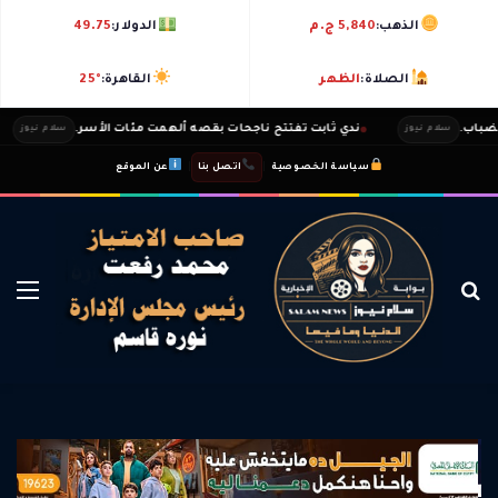
الذهب:
5,840 ج.م
الدولار:
49.75
الصلاة:
الظهر
القاهرة:
25°
ب.
ندي ثابت تفتتح ناجحات بقصه ألهمت مئات الأسر.
سلام نيوز
سلام نيوز
|
|
سياسة الخصوصية
اتصل بنا
عن الموقع
بحث عن
الق