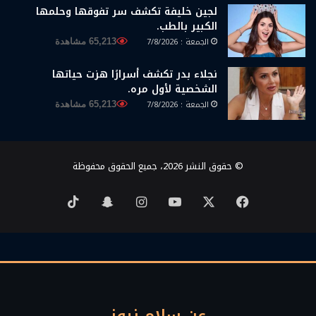
لجين خليفة تكشف سر تفوقها وحلمها
الكبير بالطب.
الجمعة : 7/8/2026
65,213 مشاهدة
نجلاء بدر تكشف أسرارًا هزت حياتها
الشخصية لأول مره.
الجمعة : 7/8/2026
65,213 مشاهدة
© حقوق النشر 2026، جميع الحقوق محفوظة
‫X
فيسبوك
‫YouTube
انستقرام
سناب
‫TikTok
تشات
عن سلام نيوز